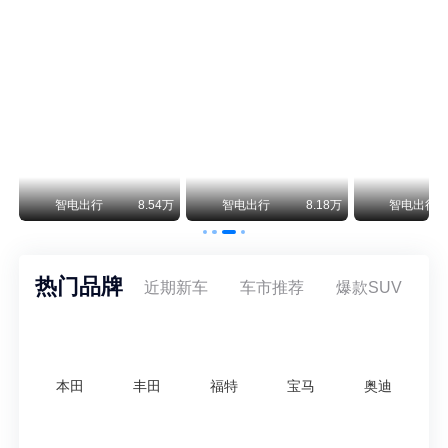
阿斯顿·马丁退出北京市场 三家门店全部关闭
曾在北京坐拥多家授权网点、稳居华北超豪华汽车市场重要一席的阿斯顿·马丁，如今彻底走完了在北京新车零售的全部征程。
不要伤了余承东的心！不内卷价格的华为，弥足珍贵！
纵观鸿蒙智行一路走来的发展路径，很难得地走出了一条和当下车市截然不同的道路：不靠降价走量、不参与低端价格厮杀，始终以技术迭代、架构创新、智能化体验升级、整车品质突破作为核心驱动力，稳步实现产品价值向上、品牌价格带稳步攀升。
万
智电出行
8.54万
智电出行
8.18万
智电出行
热门品牌
近期新车
车市推荐
爆款SUV
本田
丰田
福特
宝马
奥迪