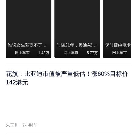
谁说女生驾驭不了大SUV？看我开问界M6驰骋坝上草原！
时隔21年，奥迪A2强势归来！
网上车市
网上车市
网上车市
1.43万
5.77万
1
花旗：比亚迪市值被严重低估！涨60%目标价
142港元
朱玉川
7小时前