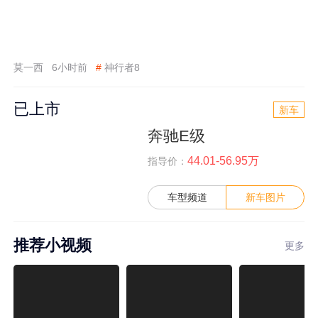
莫一西
6小时前
#
神行者8
已上市
新车
奔驰E级
44.01-56.95万
指导价：
车型频道
新车图片
推荐小视频
更多