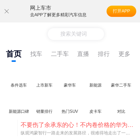
网上车市
打开APP
去APP了解更多精彩汽车信息
搜索关键词
首页
找车
二手车
直播
排行
更多
条件选车
上市新车
豪华车
新能源
豪华二手车
新能源口碑
销量排行
热门SUV
皮卡车
对比
不要伤了余承东的心！不内卷价格的华为，弥足珍贵！
纵观鸿蒙智行一路走来的发展路径，很难得地走出了一条和当下车市截然不同的道路：不靠降价走量、不参与低端价格厮杀，始终以技术迭代、架构创新、智能化体验升级、整车品质突破作为核心驱动力，稳步实现产品价值向上、品牌价格带稳步攀升。