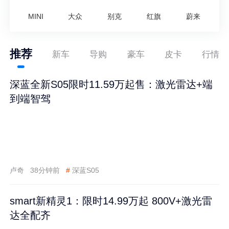
MINI
大众
别克
红旗
蔚来
推荐
新车
导购
豪车
皮卡
行情
深蓝全新S05限时11.59万起售：激光雷达+端
到端智驾
卢奇
38分钟前
#
深蓝S05
smart新精灵1：限时14.99万起 800V+激光雷
达全配齐