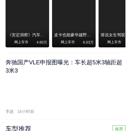
《安定洞察》汽车烧不烧油，和石油安全无关！
皮卡也能豪华越野！纵横F700上市，限时卖29.99万起
网上车市
网上车市
网上车市
4.80万
6.03万
奔驰国产VLE申报图曝光：车长超5米3轴距超
3米3
李超
16小时前
车型推荐
推荐