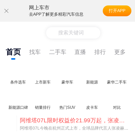
网上车市
打开APP
去APP了解更多精彩汽车信息
搜索关键词
首页
找车
二手车
直播
排行
更多
条件选车
上市新车
豪华车
新能源
豪华二手车
新能源口碑
销量排行
热门SUV
皮卡车
对比
阿维塔07L限时权益价21.99万起，张凌赫成首位车主
阿维塔07L今晚在杭州正式上市，全球品牌代言人张凌赫现场提车，成为这台车的第一位主人。三个版本：Elite纯电版22.99万，Max+后驱纯电版24.99万，Ultra三电机四驱版27.99万。