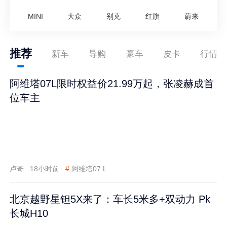
MINI
大众
别克
红旗
蔚来
推荐
新车
导购
豪车
皮卡
行情
阿维塔07L限时权益价21.99万起，张凌赫成首
位车主
卢奇
18小时前
#
阿维塔07 L
北京越野星钽5X来了：车长5米多+双动力 Pk
长城H10