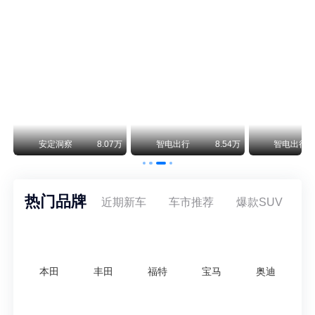
保时捷CEO证实：纯电718将复活！因为奥迪需要
保时捷新任CEO迈克尔·莱特斯最近接受德国《法兰克福汇报》采访，直接给纯电718项目吃了颗定心丸。之前外界传得沸沸扬扬，说这个项目可能推迟甚至取消，现在CEO亲自出面澄清：“关于电动718，我们已经得出结论，将会打造这款车型，因为这是经济上的最佳解决方案，也会是一款非常出色的汽车。”
阿维塔07L限时权益价21.99万起，张凌赫成首位车主
阿维塔07L今晚在杭州正式上市，全球品牌代言人张凌赫现场提车，成为这台车的第一位主人。三个版本：Elite纯电版22.99万，Max+后驱纯电版24.99万，Ultra三电机四驱版27.99万。
万
安定洞察
8.07万
智电出行
8.54万
智电出行
热门品牌
近期新车
车市推荐
爆款SUV
本田
丰田
福特
宝马
奥迪