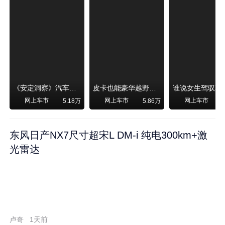
《安定洞察》汽车烧不烧油，和石油安全无关！
皮卡也能豪华越野！纵横F700上市，限时卖29.99万起
网上车市
网上车市
网上车市
5.18万
5.86万
东风日产NX7尺寸超宋L DM-i 纯电300km+激
光雷达
卢奇
1天前