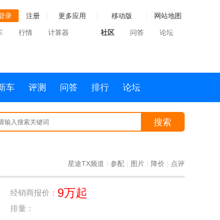
登录
注册
更多应用
移动版
网站地图
车
行情
计算器
社区
问答
论坛
新车
评测
问答
排行
论坛
搜索
星途TX频道
参配
图片
降价
点评
|
|
|
|
9万起
经销商报价：
排量：