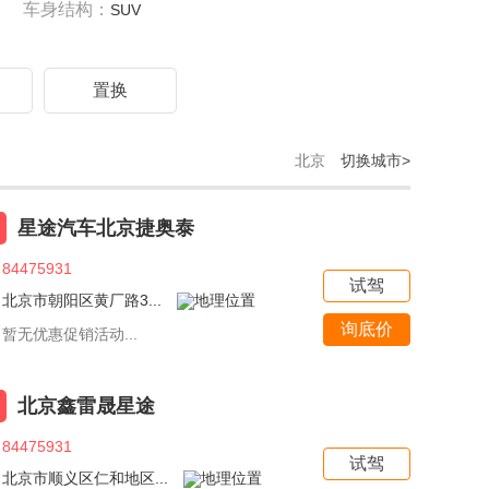
车身结构：
SUV
驾
置换
北京
切换城市>
星途汽车北京捷奥泰
84475931
试驾
北京市朝阳区黄厂路3...
询底价
暂无优惠促销活动...
北京鑫雷晟星途
84475931
试驾
北京市顺义区仁和地区...