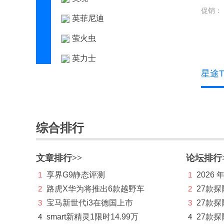
促销：
英菲尼迪
萤火虫
英力士
星途
依维柯
远程汽车
远航汽车
综合排行
云度新能源
文章排行>>
Z
论坛排行
1
享界G9静态评测
1
2026
知豆
2
路虎X华为将推出6款越野车
2
27款
智己汽车
3
宝马新世代i3在德国上市
3
27款
4
smart新精灵1限时14.99万
4
27款探
中国重汽