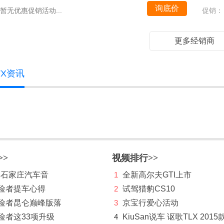
询底价
暂无优惠促销活动...
促销：
更多经销商
TX资讯
>>
视频排行>>
 年石家庄汽车音
1
全新高尔夫GTI上市
探险者提车心得
2
试驾猎豹CS10
探险者昆仑巅峰版落
3
京宝行爱心活动
险者这33项升级
4
KiuSan说车 讴歌TLX 2015