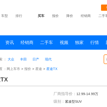
车型
排行
买车
报价
降价
经销商
二手
资讯
经销商
二手车
视频
独家
行情
索 ：
大众
丰田
日产
现代
置 ：
网上车市
>
报价
>
星途
>
星途TX
TX
厂商指导价：
12.99-14.99万
级别：
紧凑型SUV