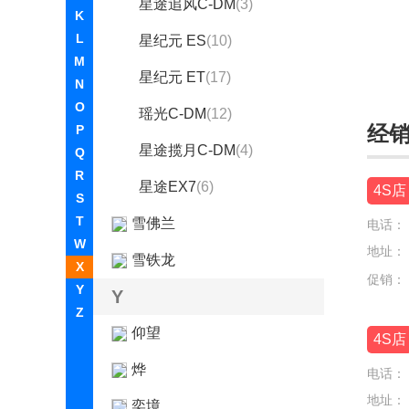
星途追风C-DM
(3)
K
L
星纪元 ES
(10)
M
星纪元 ET
(17)
N
O
瑶光C-DM
(12)
经
P
星途揽月C-DM
(4)
Q
R
星途EX7
(6)
4S店
S
T
雪佛兰
电话：
W
地址：
雪铁龙
X
促销：
Y
Y
Z
仰望
4S店
烨
电话：
地址：
奕境