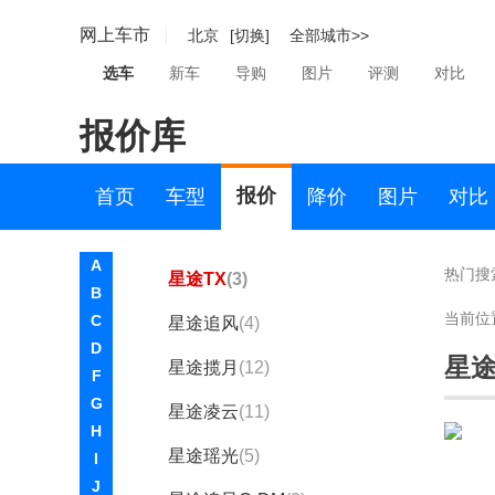
现代
网上车市
北京
[切换]
全部城市>>
小米汽车
选车
新车
导购
图片
评测
对比
小鹏汽车
报价库
星际
星途
报价
首页
车型
降价
图片
对比
星途
A
热门搜
星途TX
(3)
B
当前位
C
星途追风
(4)
D
星途
星途揽月
(12)
F
G
星途凌云
(11)
H
星途瑶光
(5)
I
J