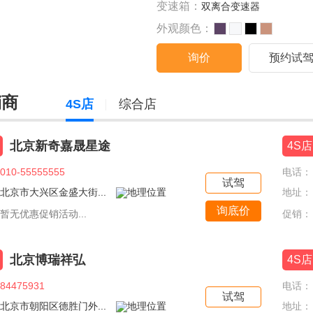
变速箱：
双离合变速器
外观颜色：
询价
预约试
销商
4S店
综合店
北京新奇嘉晟星途
4S店
010-55555555
电话：
试驾
北京市大兴区金盛大街...
地址：
询底价
暂无优惠促销活动...
促销：
北京博瑞祥弘
4S店
84475931
电话：
试驾
北京市朝阳区德胜门外...
地址：