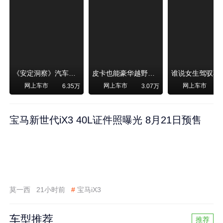
《安定洞察》汽车烧不烧油，和石油安全无关！
皮卡也能豪华越野！纵横F700上市，限时卖29.99万起
网上车市
网上车市
网上车市
6.35万
3.07万
宝马新世代iX3 40L证件照曝光 8月21日预售
莫一西
21小时前
#
宝马iX3
车型推荐
推荐