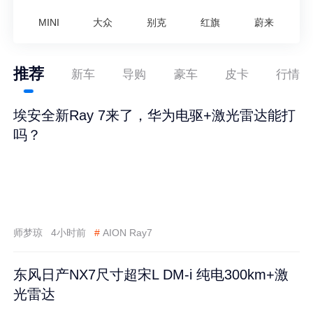
MINI
大众
别克
红旗
蔚来
推荐
新车
导购
豪车
皮卡
行情
埃安全新Ray 7来了，华为电驱+激光雷达能打
吗？
师梦琼
4小时前
#
AION Ray7
东风日产NX7尺寸超宋L DM-i 纯电300km+激
光雷达