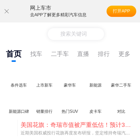
网上车市
打开APP
去APP了解更多精彩汽车信息
搜索关键词
首页
找车
二手车
直播
排行
更多
条件选车
上市新车
豪华车
新能源
豪华二手车
新能源口碑
销量排行
热门SUV
皮卡车
对比
美国花旗：奇瑞市值被严重低估！预计36港元/股
近期美国权威投行花旗再度发布研报，坚定维持奇瑞汽车（09973.HK）买入评级，将其合理目标价定格在36港元/股。对照公司最新25.46港元的二级市场现价，这一目标价意味着股价存在41.4%的可观上行空间，花旗直言，当前资本市场受短期市场情绪、国内车市价格战扰动，明显低估了奇瑞长期价值与全球化成长潜力。