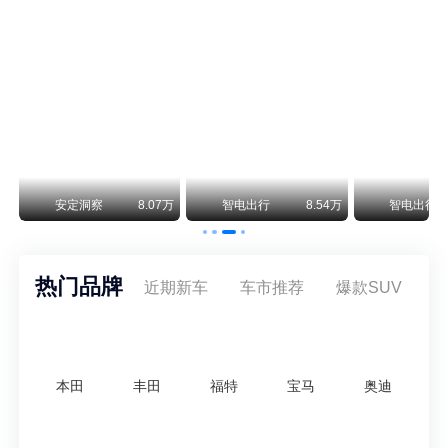
smart精灵2实拍：车长2米76轴距1米87，车重1.1吨
smart fortwo的纯电继任者终于有实车了。smart精灵2号出现在工信部最新一批申报目录中，外观和概念车几乎一模一样，量产还原度相当高。
美国花旗：奇瑞市值被严重低估！预计36港元/股
近期美国权威投行花旗再度发布研报，坚定维持奇瑞汽车（09973.HK）买入评级，将其合理目标价定格在36港元/股。对照公司最新25.46港元的二级市场现价，这一目标价意味着股价存在41.4%的可观上行空间，花旗直言，当前资本市场受短期市场情绪、国内车市价格战扰动，明显低估了奇瑞长期价值与全球化成长潜力。
万
安定洞察
8.07万
智电出行
8.54万
智电出行
热门品牌
近期新车
车市推荐
爆款SUV
本田
丰田
福特
宝马
奥迪