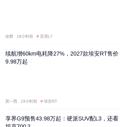
徐辉
18小时前
#
至境L7
续航增60km电耗降27%，2027款埃安RT售价
9.98万起
莫一西
19小时前
#
埃安RT
享界G9预售43.98万起：硬派SUV配L3，还看
坦克700？