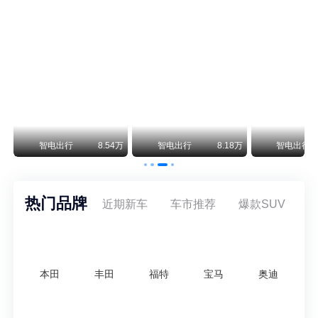
尊界V800 V680售价64.8-101.6万 1千万内最好的MPV
余承东刚刚把尊界V680和V800的正式售价亮出来了——64.8万起和76.6万起。对比预售时65-90万和80-120万的区间，起售价都往下调了一截，这个信号很明确：尊界想在百万级MPV市场尽快站稳脚跟。
通用CEO缺席签约 3年未踏足中国 释放反常信号
8月5日，上汽集团与通用汽车在上海完成上汽通用合资协议续约，合作周期一次性延长20年至2047年，这场关乎中美汽车标杆合资企业未来二十年走向的重磅签约仪式，备受全行业瞩目。
万
智电出行
8.54万
智电出行
8.18万
智电出行
热门品牌
近期新车
车市推荐
爆款SUV
本田
丰田
福特
宝马
奥迪