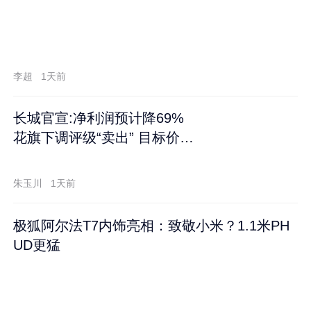
李超
1天前
长城官宣:净利润预计降69%
花旗下调评级“卖出” 目标价再
跌60%
朱玉川
1天前
极狐阿尔法T7内饰亮相：致敬小米？1.1米PH
UD更猛