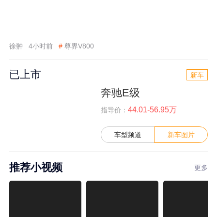
徐翀
4小时前
#
尊界V800
已上市
新车
奔驰E级
44.01-56.95万
指导价：
车型频道
新车图片
推荐小视频
更多