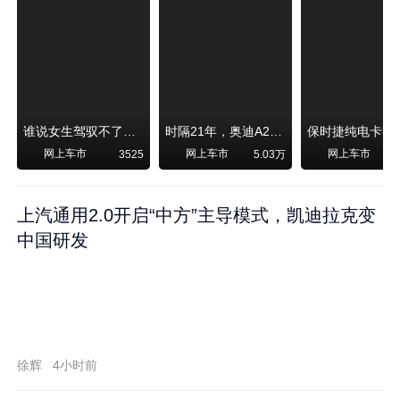
谁说女生驾驭不了大SUV？看我开问界M6驰骋坝上草原！
时隔21年，奥迪A2强势归来！
网上车市
网上车市
网上车市
3525
5.03万
1
上汽通用2.0开启“中方”主导模式，凯迪拉克变
中国研发
徐辉
4小时前