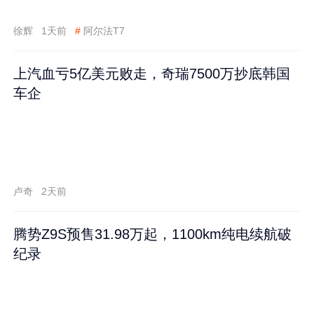
徐辉
1天前
#
阿尔法T7
上汽血亏5亿美元败走，奇瑞7500万抄底韩国
车企
卢奇
2天前
腾势Z9S预售31.98万起，1100km纯电续航破
纪录