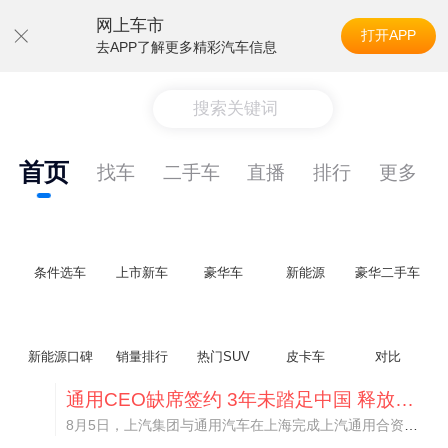
网上车市
打开APP
去APP了解更多精彩汽车信息
搜索关键词
首页
找车
二手车
直播
排行
更多
条件选车
上市新车
豪华车
新能源
豪华二手车
新能源口碑
销量排行
热门SUV
皮卡车
对比
通用CEO缺席签约 3年未踏足中国 释放反常信号
8月5日，上汽集团与通用汽车在上海完成上汽通用合资协议续约，合作周期一次性延长20年至2047年，这场关乎中美汽车标杆合资企业未来二十年走向的重磅签约仪式，备受全行业瞩目。