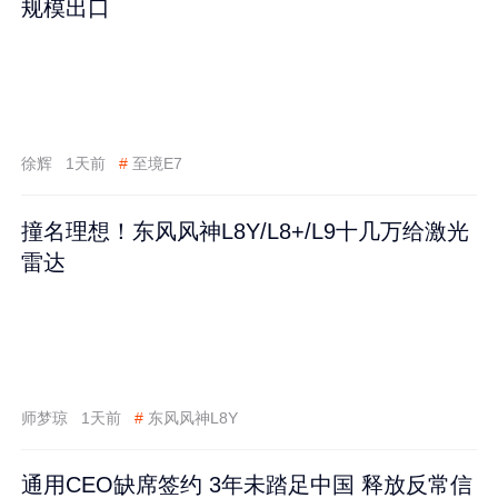
规模出口
徐辉
1天前
#
至境E7
撞名理想！东风风神L8Y/L8+/L9十几万给激光
雷达
师梦琼
1天前
#
东风风神L8Y
通用CEO缺席签约 3年未踏足中国 释放反常信