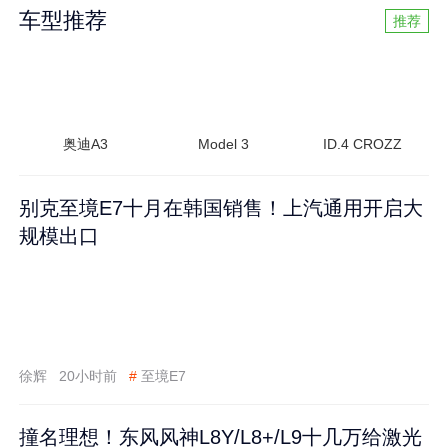
车型推荐
推荐
奥迪A3
Model 3
ID.4 CROZZ
别克至境E7十月在韩国销售！上汽通用开启大
规模出口
徐辉
20小时前
#
至境E7
撞名理想！东风风神L8Y/L8+/L9十几万给激光