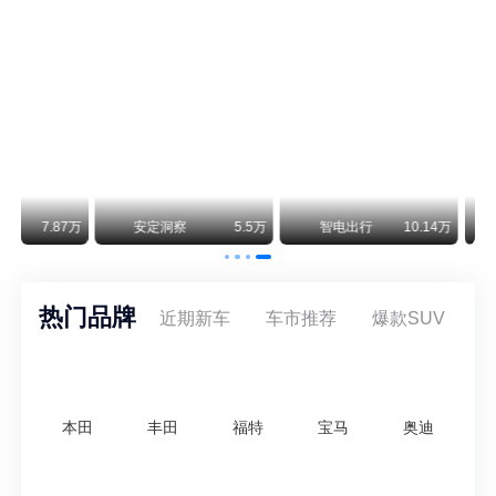
通用CEO缺席签约 3年未踏足中国 释放反常信号
8月5日，上汽集团与通用汽车在上海完成上汽通用合资协议续约，合作周期一次性延长20年至2047年，这场关乎中美汽车标杆合资企业未来二十年走向的重磅签约仪式，备受全行业瞩目。
万
安定洞察
5.5万
智电出行
10.14万
超车大S
热门品牌
近期新车
车市推荐
爆款SUV
本田
丰田
福特
宝马
奥迪