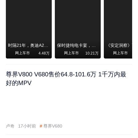
时隔21年，奥迪A2强势归来！
保时捷纯电卡宴，跑赛道！比超级跑车性能还强，动力、刹车竟然没有热衰减
网上车市
网上车市
网上车市
4.48万
10.21万
尊界V800 V680售价64.8-101.6万 1千万内最
好的MPV
卢奇
17小时前
#
尊界V680