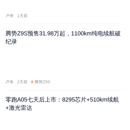
卢奇
1天前
腾势Z9S预售31.98万起，1100km纯电续航破
纪录
卢奇
2天前
#
腾势Z9S
零跑A05七天后上市：8295芯片+510km续航
+激光雷达