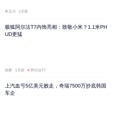
跌60%
朱玉川
1天前
极狐阿尔法T7内饰亮相：致敬小米？1.1米PH
UD更猛
徐辉
1天前
#
阿尔法T7
上汽血亏5亿美元败走，奇瑞7500万抄底韩国
车企