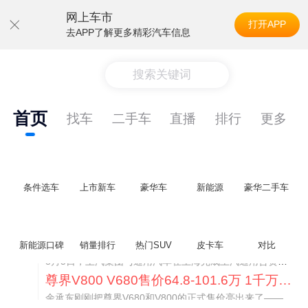
网上车市
打开APP
去APP了解更多精彩汽车信息
搜索关键词
首页
找车
二手车
直播
排行
更多
条件选车
上市新车
豪华车
新能源
豪华二手车
通用CEO缺席签约 3年未踏足中国 释放反常信号
新能源口碑
销量排行
热门SUV
皮卡车
对比
8月5日，上汽集团与通用汽车在上海完成上汽通用合资协议续约，合作周期一次性延长20年至2047年，这场关乎中美汽车标杆合资企业未来二十年走向的重磅签约仪式，备受全行业瞩目。
尊界V800 V680售价64.8-101.6万 1千万内最好的MPV
余承东刚刚把尊界V680和V800的正式售价亮出来了——64.8万起和76.6万起。对比预售时65-90万和80-120万的区间，起售价都往下调了一截，这个信号很明确：尊界想在百万级MPV市场尽快站稳脚跟。