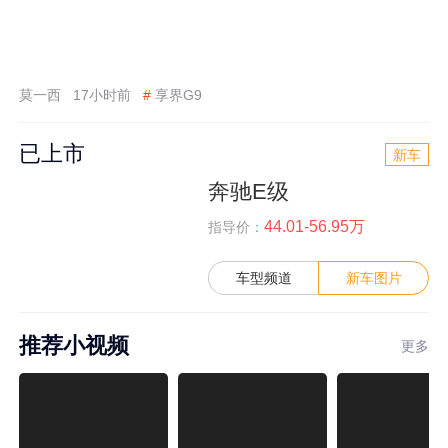
莫一西
17小时前
#
享界G9
已上市
新车
奔驰E级
44.01-56.95万
指导价：
车型频道
新车图片
推荐小视频
更多