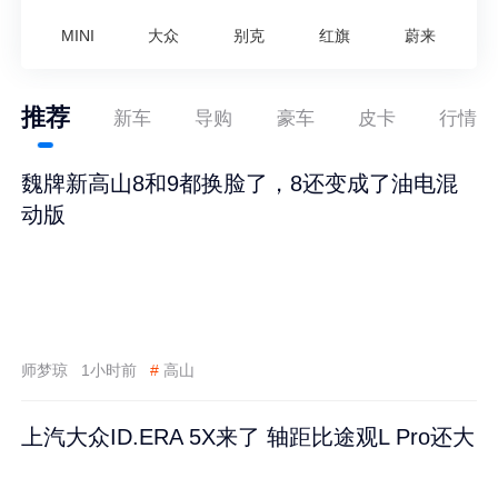
MINI
大众
别克
红旗
蔚来
推荐
新车
导购
豪车
皮卡
行情
魏牌新高山8和9都换脸了，8还变成了油电混
动版
师梦琼
1小时前
#
高山
上汽大众ID.ERA 5X来了 轴距比途观L Pro还大