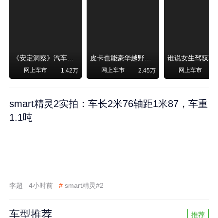
《安定洞察》汽车烧不烧油，和石油安全无关！
皮卡也能豪华越野！纵横F700上市，限时卖29.99万起
网上车市
网上车市
网上车市
1.42万
2.45万
smart精灵2实拍：车长2米76轴距1米87，车重
1.1吨
李超
4小时前
#
smart精灵#2
车型推荐
推荐