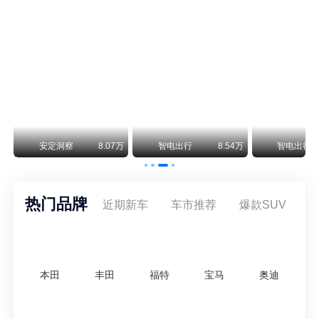
阿斯顿·马丁退出北京市场 三家门店全部关闭
曾在北京坐拥多家授权网点、稳居华北超豪华汽车市场重要一席的阿斯顿·马丁，如今彻底走完了在北京新车零售的全部征程。
不要伤了余承东的心！不内卷价格的华为，弥足珍贵！
纵观鸿蒙智行一路走来的发展路径，很难得地走出了一条和当下车市截然不同的道路：不靠降价走量、不参与低端价格厮杀，始终以技术迭代、架构创新、智能化体验升级、整车品质突破作为核心驱动力，稳步实现产品价值向上、品牌价格带稳步攀升。
万
安定洞察
8.07万
智电出行
8.54万
智电出行
热门品牌
近期新车
车市推荐
爆款SUV
本田
丰田
福特
宝马
奥迪