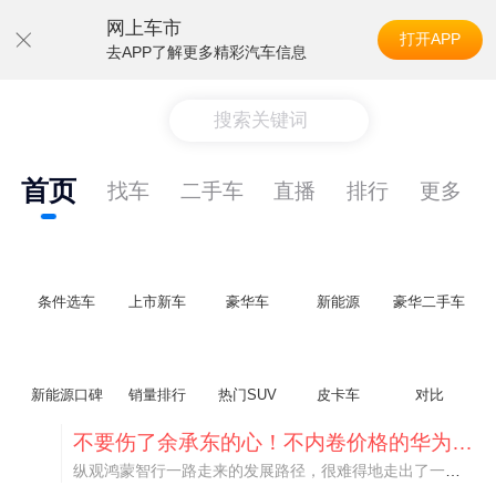
网上车市
打开APP
去APP了解更多精彩汽车信息
搜索关键词
首页
找车
二手车
直播
排行
更多
条件选车
上市新车
豪华车
新能源
豪华二手车
新能源口碑
销量排行
热门SUV
皮卡车
对比
不要伤了余承东的心！不内卷价格的华为，弥足珍贵！
纵观鸿蒙智行一路走来的发展路径，很难得地走出了一条和当下车市截然不同的道路：不靠降价走量、不参与低端价格厮杀，始终以技术迭代、架构创新、智能化体验升级、整车品质突破作为核心驱动力，稳步实现产品价值向上、品牌价格带稳步攀升。