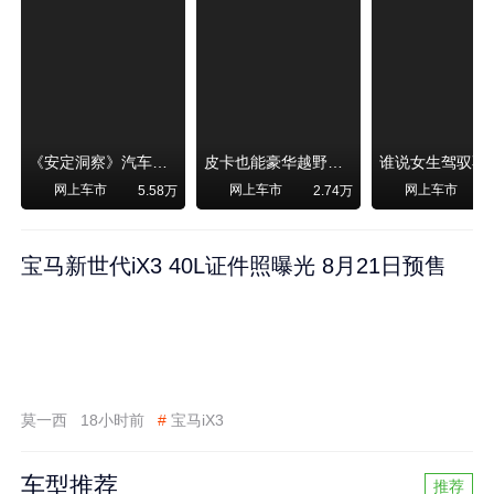
《安定洞察》汽车烧不烧油，和石油安全无关！
皮卡也能豪华越野！纵横F700上市，限时卖29.99万起
网上车市
网上车市
网上车市
5.58万
2.74万
宝马新世代iX3 40L证件照曝光 8月21日预售
莫一西
18小时前
#
宝马iX3
车型推荐
推荐