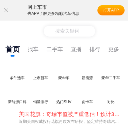
网上车市
打开APP
去APP了解更多精彩汽车信息
搜索关键词
首页
找车
二手车
直播
排行
更多
条件选车
上市新车
豪华车
新能源
豪华二手车
新能源口碑
销量排行
热门SUV
皮卡车
对比
美国花旗：奇瑞市值被严重低估！预计36港元/股
近期美国权威投行花旗再度发布研报，坚定维持奇瑞汽车（09973.HK）买入评级，将其合理目标价定格在36港元/股。对照公司最新25.46港元的二级市场现价，这一目标价意味着股价存在41.4%的可观上行空间，花旗直言，当前资本市场受短期市场情绪、国内车市价格战扰动，明显低估了奇瑞长期价值与全球化成长潜力。