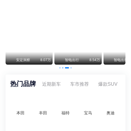
smart精灵2实拍：车长2米76轴距1米87，车重1.1吨
smart fortwo的纯电继任者终于有实车了。smart精灵2号出现在工信部最新一批申报目录中，外观和概念车几乎一模一样，量产还原度相当高。
美国花旗：奇瑞市值被严重低估！预计36港元/股
近期美国权威投行花旗再度发布研报，坚定维持奇瑞汽车（09973.HK）买入评级，将其合理目标价定格在36港元/股。对照公司最新25.46港元的二级市场现价，这一目标价意味着股价存在41.4%的可观上行空间，花旗直言，当前资本市场受短期市场情绪、国内车市价格战扰动，明显低估了奇瑞长期价值与全球化成长潜力。
万
安定洞察
8.07万
智电出行
8.54万
智电出行
热门品牌
近期新车
车市推荐
爆款SUV
本田
丰田
福特
宝马
奥迪