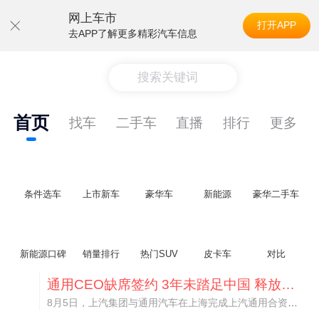
网上车市
打开APP
去APP了解更多精彩汽车信息
搜索关键词
首页
找车
二手车
直播
排行
更多
条件选车
上市新车
豪华车
新能源
豪华二手车
新能源口碑
销量排行
热门SUV
皮卡车
对比
通用CEO缺席签约 3年未踏足中国 释放反常信号
8月5日，上汽集团与通用汽车在上海完成上汽通用合资协议续约，合作周期一次性延长20年至2047年，这场关乎中美汽车标杆合资企业未来二十年走向的重磅签约仪式，备受全行业瞩目。