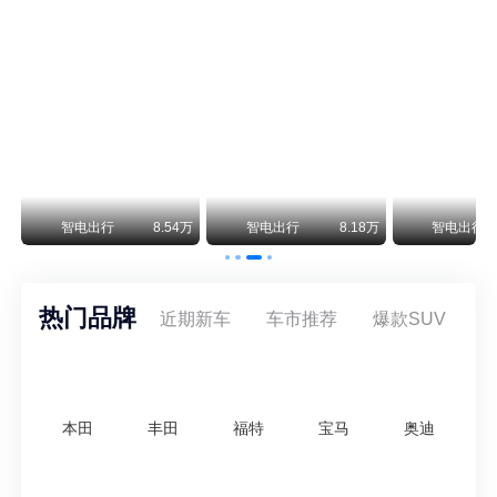
尊界V800 V680售价64.8-101.6万 1千万内最好的MPV
余承东刚刚把尊界V680和V800的正式售价亮出来了——64.8万起和76.6万起。对比预售时65-90万和80-120万的区间，起售价都往下调了一截，这个信号很明确：尊界想在百万级MPV市场尽快站稳脚跟。
通用CEO缺席签约 3年未踏足中国 释放反常信号
8月5日，上汽集团与通用汽车在上海完成上汽通用合资协议续约，合作周期一次性延长20年至2047年，这场关乎中美汽车标杆合资企业未来二十年走向的重磅签约仪式，备受全行业瞩目。
万
智电出行
8.54万
智电出行
8.18万
智电出行
热门品牌
近期新车
车市推荐
爆款SUV
本田
丰田
福特
宝马
奥迪