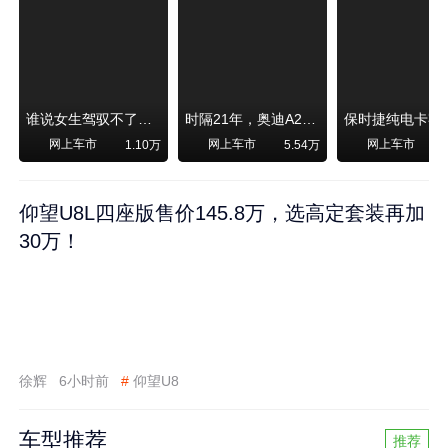
谁说女生驾驭不了大SUV？看我开问界M6驰骋坝上草原！
时隔21年，奥迪A2强势归来！
网上车市
网上车市
网上车市
1.10万
5.54万
1
仰望U8L四座版售价145.8万，选高定套装再加
30万！
徐辉
6小时前
#
仰望U8
车型推荐
推荐