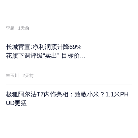
李超
1天前
长城官宣:净利润预计降69%
花旗下调评级“卖出” 目标价再
跌60%
朱玉川
2天前
极狐阿尔法T7内饰亮相：致敬小米？1.1米PH
UD更猛