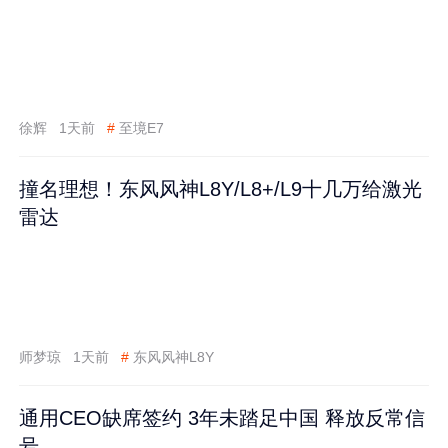
徐辉
1天前
#
至境E7
撞名理想！东风风神L8Y/L8+/L9十几万给激光
雷达
师梦琼
1天前
#
东风风神L8Y
通用CEO缺席签约 3年未踏足中国 释放反常信
号