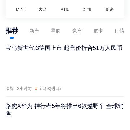
MINI
大众
别克
红旗
蔚来
推荐
新车
导购
豪车
皮卡
行情
宝马新世代i3德国上市 起售价折合51万人民币
徐辉
3小时前
#
宝马i3(进口)
路虎X华为 神行者5年将推出6款越野车 全球销
售