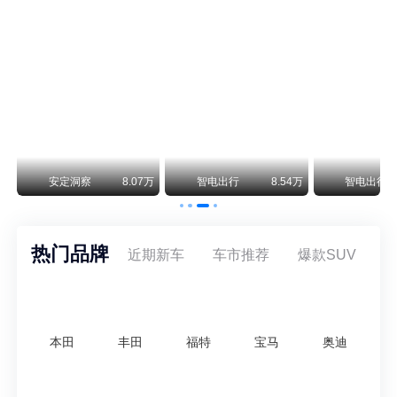
smart精灵2实拍：车长2米76轴距1米87，车重1.1吨
smart fortwo的纯电继任者终于有实车了。smart精灵2号出现在工信部最新一批申报目录中，外观和概念车几乎一模一样，量产还原度相当高。
美国花旗：奇瑞市值被严重低估！预计36港元/股
近期美国权威投行花旗再度发布研报，坚定维持奇瑞汽车（09973.HK）买入评级，将其合理目标价定格在36港元/股。对照公司最新25.46港元的二级市场现价，这一目标价意味着股价存在41.4%的可观上行空间，花旗直言，当前资本市场受短期市场情绪、国内车市价格战扰动，明显低估了奇瑞长期价值与全球化成长潜力。
万
安定洞察
8.07万
智电出行
8.54万
智电出行
热门品牌
近期新车
车市推荐
爆款SUV
本田
丰田
福特
宝马
奥迪