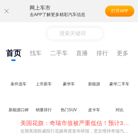
网上车市
打开APP
去APP了解更多精彩汽车信息
搜索关键词
首页
找车
二手车
直播
排行
更多
条件选车
上市新车
豪华车
新能源
豪华二手车
新能源口碑
销量排行
热门SUV
皮卡车
对比
美国花旗：奇瑞市值被严重低估！预计36港元/股
近期美国权威投行花旗再度发布研报，坚定维持奇瑞汽车（09973.HK）买入评级，将其合理目标价定格在36港元/股。对照公司最新25.46港元的二级市场现价，这一目标价意味着股价存在41.4%的可观上行空间，花旗直言，当前资本市场受短期市场情绪、国内车市价格战扰动，明显低估了奇瑞长期价值与全球化成长潜力。