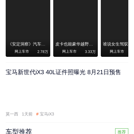
《安定洞察》汽车烧不烧油，和石油安全无关！
皮卡也能豪华越野！纵横F700上市，限时卖29.99万起
网上车市
网上车市
网上车市
2.78万
3.33万
宝马新世代iX3 40L证件照曝光 8月21日预售
莫一西
1天前
#
宝马iX3
车型推荐
推荐