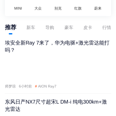
MINI
大众
别克
红旗
蔚来
推荐
新车
导购
豪车
皮卡
行情
埃安全新Ray 7来了，华为电驱+激光雷达能打
吗？
师梦琼
6小时前
#
AION Ray7
东风日产NX7尺寸超宋L DM-i 纯电300km+激
光雷达