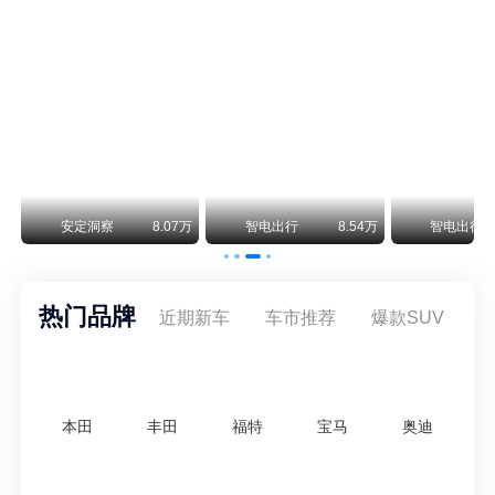
阿斯顿·马丁退出北京市场 三家门店全部关闭
曾在北京坐拥多家授权网点、稳居华北超豪华汽车市场重要一席的阿斯顿·马丁，如今彻底走完了在北京新车零售的全部征程。
不要伤了余承东的心！不内卷价格的华为，弥足珍贵！
纵观鸿蒙智行一路走来的发展路径，很难得地走出了一条和当下车市截然不同的道路：不靠降价走量、不参与低端价格厮杀，始终以技术迭代、架构创新、智能化体验升级、整车品质突破作为核心驱动力，稳步实现产品价值向上、品牌价格带稳步攀升。
万
安定洞察
8.07万
智电出行
8.54万
智电出行
热门品牌
近期新车
车市推荐
爆款SUV
本田
丰田
福特
宝马
奥迪