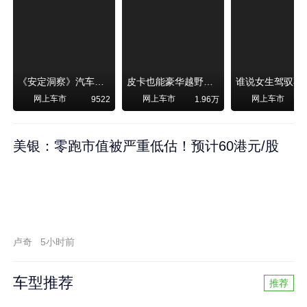
《安定洞察》汽车烧不烧油，和石油安全无关！
皮卡也能豪华越野！纵横F700上市，限时卖29.99万起
网上车市
网上车市
网上车市
9522
1.96万
美银：零跑市值被严重低估！预计60港元/股
卢奇
5小时前
车型推荐
推荐