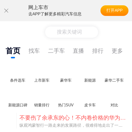
网上车市
打开APP
去APP了解更多精彩汽车信息
搜索关键词
首页
找车
二手车
直播
排行
更多
条件选车
上市新车
豪华车
新能源
豪华二手车
新能源口碑
销量排行
热门SUV
皮卡车
对比
不要伤了余承东的心！不内卷价格的华为，弥足珍贵！
纵观鸿蒙智行一路走来的发展路径，很难得地走出了一条和当下车市截然不同的道路：不靠降价走量、不参与低端价格厮杀，始终以技术迭代、架构创新、智能化体验升级、整车品质突破作为核心驱动力，稳步实现产品价值向上、品牌价格带稳步攀升。