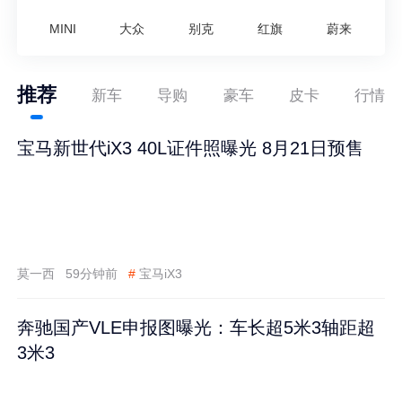
MINI
大众
别克
红旗
蔚来
推荐
新车
导购
豪车
皮卡
行情
宝马新世代iX3 40L证件照曝光 8月21日预售
莫一西
59分钟前
#
宝马iX3
奔驰国产VLE申报图曝光：车长超5米3轴距超
3米3