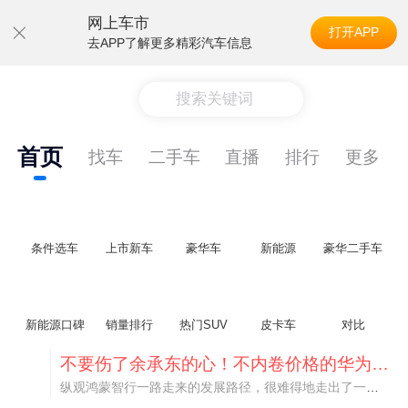
网上车市
打开APP
去APP了解更多精彩汽车信息
搜索关键词
首页
找车
二手车
直播
排行
更多
条件选车
上市新车
豪华车
新能源
豪华二手车
新能源口碑
销量排行
热门SUV
皮卡车
对比
不要伤了余承东的心！不内卷价格的华为，弥足珍贵！
纵观鸿蒙智行一路走来的发展路径，很难得地走出了一条和当下车市截然不同的道路：不靠降价走量、不参与低端价格厮杀，始终以技术迭代、架构创新、智能化体验升级、整车品质突破作为核心驱动力，稳步实现产品价值向上、品牌价格带稳步攀升。
阿斯顿·马丁退出北京市场 三家门店全部关闭