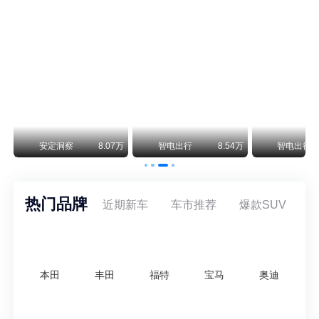
曾在北京坐拥多家授权网点、稳居华北超豪华汽车市场重要一席的阿斯顿·马丁，如今彻底走完了在北京新车零售的全部征程。
不要伤了余承东的心！不内卷价格的华为，弥足珍贵！
纵观鸿蒙智行一路走来的发展路径，很难得地走出了一条和当下车市截然不同的道路：不靠降价走量、不参与低端价格厮杀，始终以技术迭代、架构创新、智能化体验升级、整车品质突破作为核心驱动力，稳步实现产品价值向上、品牌价格带稳步攀升。
万
安定洞察
8.07万
智电出行
8.54万
智电出行
热门品牌
近期新车
车市推荐
爆款SUV
本田
丰田
福特
宝马
奥迪