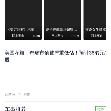
《安定洞察》汽车烧不烧油，和石油安全无关！
皮卡也能豪华越野！纵横F700上市，限时卖29.99万起
网上车市
网上车市
网上车市
8058
1.80万
美国花旗：奇瑞市值被严重低估！预计36港元/
股
师梦琼
7小时前
车型推荐
推荐