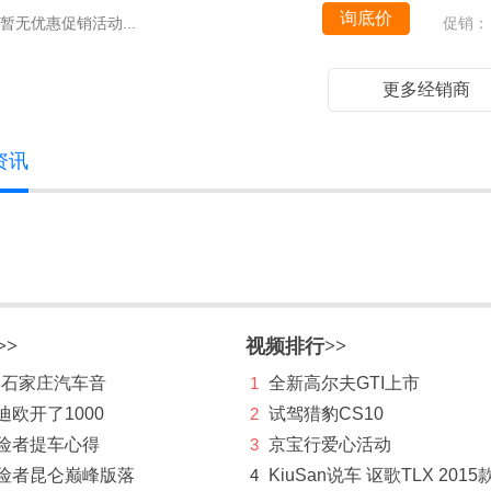
询底价
暂无优惠促销活动...
促销：
更多经销商
资讯
>>
视频排行>>
 年石家庄汽车音
1
全新高尔夫GTI上市
迪欧开了1000
2
试驾猎豹CS10
探险者提车心得
3
京宝行爱心活动
探险者昆仑巅峰版落
4
KiuSan说车 讴歌TLX 2015