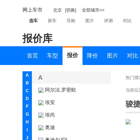
网上车市
北京
[切换]
全部城市>>
选车
新车
导购
图片
评测
对比
报价库
报价
首页
车型
降价
图片
对比
A
A
热门搜
B
阿尔法.罗密欧
当前位
C
D
埃安
骏
F
G
埃尚
H
奥迪
I
J
奥迪AUDI