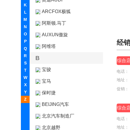
K
ARCFOX极狐
L
M
阿斯顿.马丁
N
O
AUXUN傲旋
经
P
阿维塔
Q
R
B
综合
S
宝骏
T
电话：
W
地址：
宝马
X
促销：
Y
保时捷
Z
BEIJING汽车
综合
北京汽车制造厂
电话：
地址：
北京越野