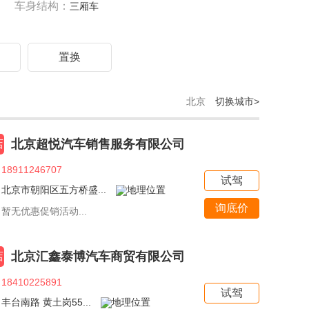
车身结构：
三厢车
驾
置换
北京
切换城市>
北京超悦汽车销售服务有限公司
店
18911246707
试驾
北京市朝阳区五方桥盛...
询底价
暂无优惠促销活动...
北京汇鑫泰博汽车商贸有限公司
店
18410225891
试驾
丰台南路 黄土岗55...