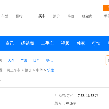
车型
排行
买车
报价
降价
经销商
二手
资讯
经销商
二手车
视频
独家
行情
索 ：
大众
丰田
日产
现代
置 ：
网上车市
>
报价
>
中华
>
骏捷
捷
厂商指导价：
7.58-16.58万
级别：
中级车