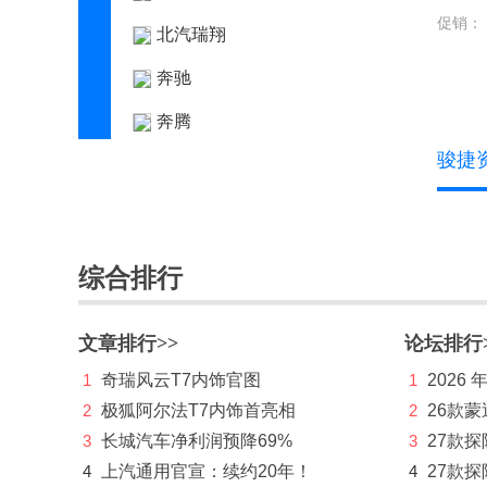
促销：
北汽瑞翔
奔驰
奔腾
骏捷
本田
标致
别克
综合排行
宾利
比亚迪
文章排行>>
论坛排行
1
奇瑞风云T7内饰官图
1
2026
博速
2
极狐阿尔法T7内饰首亮相
2
26款蒙
C
3
长城汽车净利润预降69%
3
27款
长安凯程
4
上汽通用官宣：续约20年！
4
27款