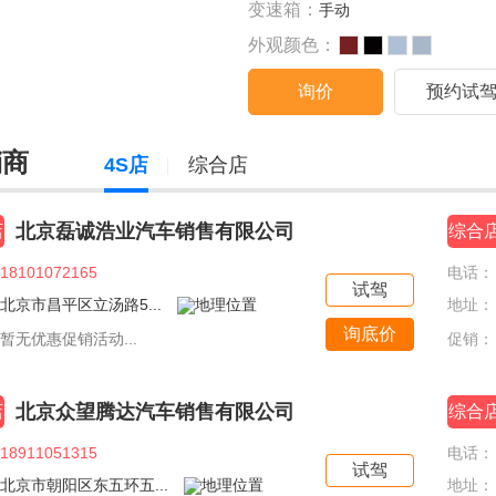
变速箱：
手动
外观颜色：
询价
预约试
销商
4S店
综合店
北京磊诚浩业汽车销售有限公司
店
综合
18101072165
电话：
试驾
北京市昌平区立汤路5...
地址：
询底价
暂无优惠促销活动...
促销：
北京众望腾达汽车销售有限公司
店
综合
18911051315
电话：
试驾
北京市朝阳区东五环五...
地址：