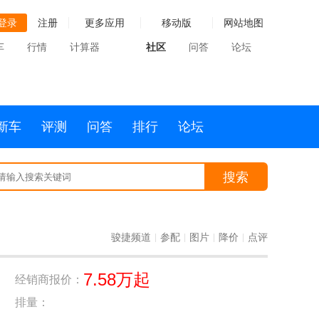
登录
注册
更多应用
移动版
网站地图
车
行情
计算器
社区
问答
论坛
新车
评测
问答
排行
论坛
搜索
骏捷频道
参配
图片
降价
点评
|
|
|
|
7.58万起
经销商报价：
排量：