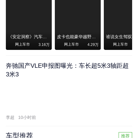
《安定洞察》汽车烧不烧油，和石油安全无关！
皮卡也能豪华越野！纵横F700上市，限时卖29.99万起
网上车市
网上车市
网上车市
3.16万
4.29万
奔驰国产VLE申报图曝光：车长超5米3轴距超
3米3
李超
10小时前
车型推荐
推荐