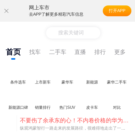
网上车市
打开APP
去APP了解更多精彩汽车信息
搜索关键词
首页
找车
二手车
直播
排行
更多
条件选车
上市新车
豪华车
新能源
豪华二手车
新能源口碑
销量排行
热门SUV
皮卡车
对比
不要伤了余承东的心！不内卷价格的华为，弥足珍贵！
纵观鸿蒙智行一路走来的发展路径，很难得地走出了一条和当下车市截然不同的道路：不靠降价走量、不参与低端价格厮杀，始终以技术迭代、架构创新、智能化体验升级、整车品质突破作为核心驱动力，稳步实现产品价值向上、品牌价格带稳步攀升。