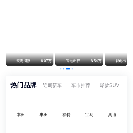
阿斯顿·马丁退出北京市场 三家门店全部关闭
曾在北京坐拥多家授权网点、稳居华北超豪华汽车市场重要一席的阿斯顿·马丁，如今彻底走完了在北京新车零售的全部征程。
不要伤了余承东的心！不内卷价格的华为，弥足珍贵！
纵观鸿蒙智行一路走来的发展路径，很难得地走出了一条和当下车市截然不同的道路：不靠降价走量、不参与低端价格厮杀，始终以技术迭代、架构创新、智能化体验升级、整车品质突破作为核心驱动力，稳步实现产品价值向上、品牌价格带稳步攀升。
万
安定洞察
8.07万
智电出行
8.54万
智电出行
热门品牌
近期新车
车市推荐
爆款SUV
本田
丰田
福特
宝马
奥迪