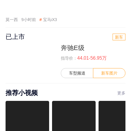
莫一西
9小时前
#
宝马iX3
已上市
新车
奔驰E级
44.01-56.95万
指导价：
车型频道
新车图片
推荐小视频
更多