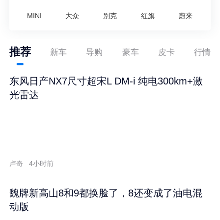
MINI
大众
别克
红旗
蔚来
推荐
新车
导购
豪车
皮卡
行情
东风日产NX7尺寸超宋L DM-i 纯电300km+激
光雷达
卢奇
4小时前
魏牌新高山8和9都换脸了，8还变成了油电混
动版