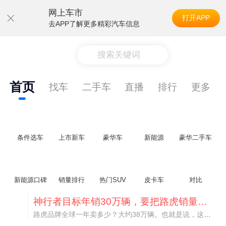
网上车市
打开APP
去APP了解更多精彩汽车信息
搜索关键词
首页
找车
二手车
直播
排行
更多
条件选车
上市新车
豪华车
新能源
豪华二手车
新能源口碑
销量排行
热门SUV
皮卡车
对比
神行者目标年销30万辆，要把路虎销量翻倍
路虎品牌全球一年卖多少？大约38万辆。也就是说，这个刚复活的新能源品牌，目标是干到路虎全球销量的八成。如果真能跑到30万辆，两者加起来就是68万辆——比现在路虎单独的数字，翻了接近一倍！说“再造一个路虎”，真不夸张。