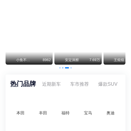
保时捷CEO证实：纯电718将复活！因为奥迪需要
保时捷新任CEO迈克尔·莱特斯最近接受德国《法兰克福汇报》采访，直接给纯电718项目吃了颗定心丸。之前外界传得沸沸扬扬，说这个项目可能推迟甚至取消，现在CEO亲自出面澄清：“关于电动718，我们已经得出结论，将会打造这款车型，因为这是经济上的最佳解决方案，也会是一款非常出色的汽车。”
神行者目标年销30万辆，要把路虎销量翻倍
路虎品牌全球一年卖多少？大约38万辆。也就是说，这个刚复活的新能源品牌，目标是干到路虎全球销量的八成。如果真能跑到30万辆，两者加起来就是68万辆——比现在路虎单独的数字，翻了接近一倍！说“再造一个路虎”，真不夸张。
万
小鱼不刹车
8962
安定洞察
7.69万
王煊煊的爱车日记
热门品牌
近期新车
车市推荐
爆款SUV
本田
丰田
福特
宝马
奥迪