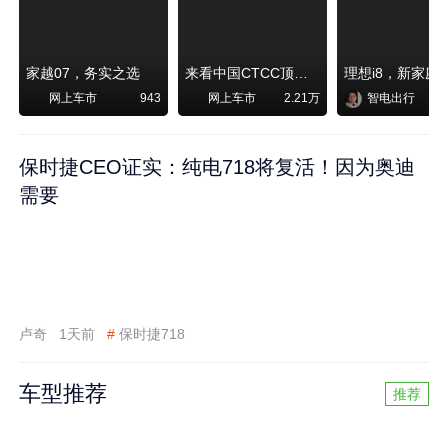
家越07，务实之选
来看中国CTCC顶级赛事艾瑞泽8 pro赛车如何脱颖而出
网上车市
网上车市
智电出行
943
2.21万
保时捷CEO证实：纯电718将复活！因为奥迪
需要
卢奇
1天前
#
保时捷718
车型推荐
推荐