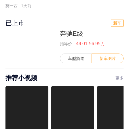
莫一西
1天前
已上市
新车
奔驰E级
44.01-56.95万
指导价：
车型频道
新车图片
推荐小视频
更多