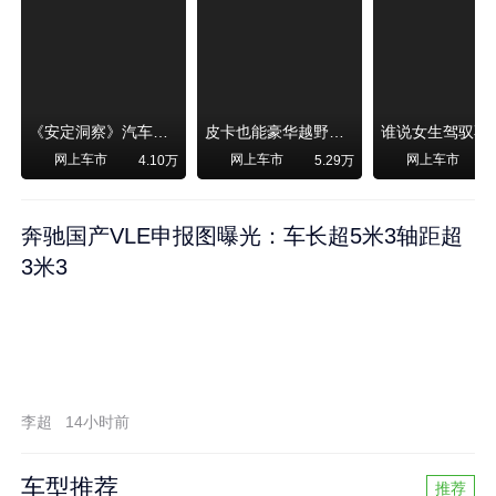
《安定洞察》汽车烧不烧油，和石油安全无关！
皮卡也能豪华越野！纵横F700上市，限时卖29.99万起
网上车市
网上车市
网上车市
4.10万
5.29万
奔驰国产VLE申报图曝光：车长超5米3轴距超
3米3
李超
14小时前
车型推荐
推荐