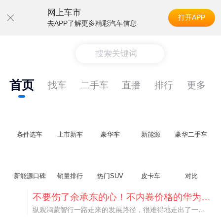
网上车市
打开APP
去APP了解更多精彩汽车信息
搜索关键词
首页
找车
二手车
直播
排行
更多
条件选车
上市新车
豪华车
新能源
豪华二手车
新能源口碑
销量排行
热门SUV
皮卡车
对比
不要伤了余承东的心！不内卷价格的华为，弥足珍贵！
纵观鸿蒙智行一路走来的发展路径，很难得地走出了一条和当下车市截然不同的道路：不靠降价走量、不参与低端价格厮杀，始终以技术迭代、架构创新、智能化体验升级、整车品质突破作为核心驱动力，稳步实现产品价值向上、品牌价格带稳步攀升。