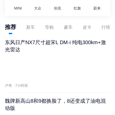
MINI
大众
别克
红旗
蔚来
推荐
新车
导购
豪车
皮卡
行情
东风日产NX7尺寸超宋L DM-i 纯电300km+激
光雷达
卢奇
7小时前
魏牌新高山8和9都换脸了，8还变成了油电混
动版