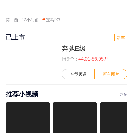
莫一西
13小时前
#
宝马iX3
已上市
新车
奔驰E级
44.01-56.95万
指导价：
车型频道
新车图片
推荐小视频
更多