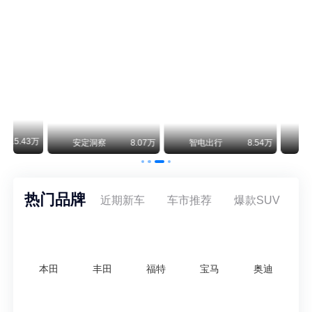
阿斯顿·马丁退出北京市场 三家门店全部关闭
曾在北京坐拥多家授权网点、稳居华北超豪华汽车市场重要一席的阿斯顿·马丁，如今彻底走完了在北京新车零售的全部征程。
不要伤了余承东的心！不内卷价格的华为，弥足珍贵！
纵观鸿蒙智行一路走来的发展路径，很难得地走出了一条和当下车市截然不同的道路：不靠降价走量、不参与低端价格厮杀，始终以技术迭代、架构创新、智能化体验升级、整车品质突破作为核心驱动力，稳步实现产品价值向上、品牌价格带稳步攀升。
万
安定洞察
8.07万
智电出行
8.54万
智电出行
热门品牌
近期新车
车市推荐
爆款SUV
本田
丰田
福特
宝马
奥迪