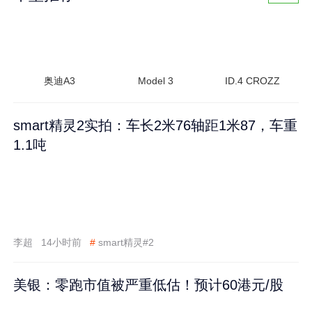
奥迪A3
Model 3
ID.4 CROZZ
smart精灵2实拍：车长2米76轴距1米87，车重
1.1吨
李超
14小时前
#
smart精灵#2
美银：零跑市值被严重低估！预计60港元/股