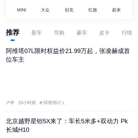
MINI
大众
别克
红旗
蔚来
推荐
新车
导购
豪车
皮卡
行情
阿维塔07L限时权益价21.99万起，张凌赫成首
位车主
卢奇
20小时前
#
阿维塔07 L
北京越野星钽5X来了：车长5米多+双动力 Pk
长城H10