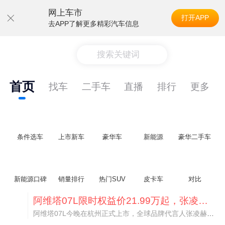
网上车市
打开APP
去APP了解更多精彩汽车信息
搜索关键词
首页
找车
二手车
直播
排行
更多
条件选车
上市新车
豪华车
新能源
豪华二手车
新能源口碑
销量排行
热门SUV
皮卡车
对比
阿维塔07L限时权益价21.99万起，张凌赫成首位车主
阿维塔07L今晚在杭州正式上市，全球品牌代言人张凌赫现场提车，成为这台车的第一位主人。三个版本：Elite纯电版22.99万，Max+后驱纯电版24.99万，Ultra三电机四驱版27.99万。