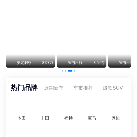
保时捷CEO证实：纯电718将复活！因为奥迪需要
保时捷新任CEO迈克尔·莱特斯最近接受德国《法兰克福汇报》采访，直接给纯电718项目吃了颗定心丸。之前外界传得沸沸扬扬，说这个项目可能推迟甚至取消，现在CEO亲自出面澄清：“关于电动718，我们已经得出结论，将会打造这款车型，因为这是经济上的最佳解决方案，也会是一款非常出色的汽车。”
阿维塔07L限时权益价21.99万起，张凌赫成首位车主
阿维塔07L今晚在杭州正式上市，全球品牌代言人张凌赫现场提车，成为这台车的第一位主人。三个版本：Elite纯电版22.99万，Max+后驱纯电版24.99万，Ultra三电机四驱版27.99万。
万
安定洞察
8.07万
智电出行
8.54万
智电出行
热门品牌
近期新车
车市推荐
爆款SUV
本田
丰田
福特
宝马
奥迪