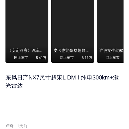
《安定洞察》汽车烧不烧油，和石油安全无关！
皮卡也能豪华越野！纵横F700上市，限时卖29.99万起
网上车市
网上车市
网上车市
5.41万
6.11万
东风日产NX7尺寸超宋L DM-i 纯电300km+激
光雷达
卢奇
1天前