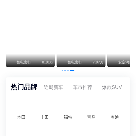
阿维塔07L限时权益价21.99万起，张凌赫成首位车主
阿维塔07L今晚在杭州正式上市，全球品牌代言人张凌赫现场提车，成为这台车的第一位主人。三个版本：Elite纯电版22.99万，Max+后驱纯电版24.99万，Ultra三电机四驱版27.99万。
万
智电出行
8.18万
智电出行
7.87万
安定洞察
热门品牌
近期新车
车市推荐
爆款SUV
本田
丰田
福特
宝马
奥迪