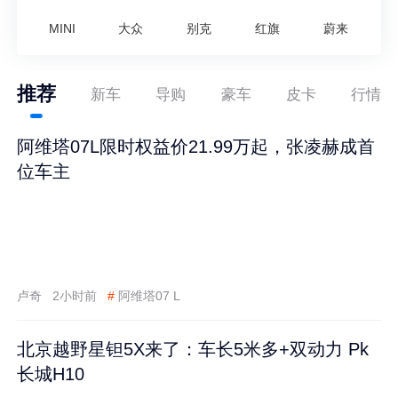
MINI
大众
别克
红旗
蔚来
推荐
新车
导购
豪车
皮卡
行情
阿维塔07L限时权益价21.99万起，张凌赫成首
位车主
卢奇
2小时前
#
阿维塔07 L
北京越野星钽5X来了：车长5米多+双动力 Pk
长城H10