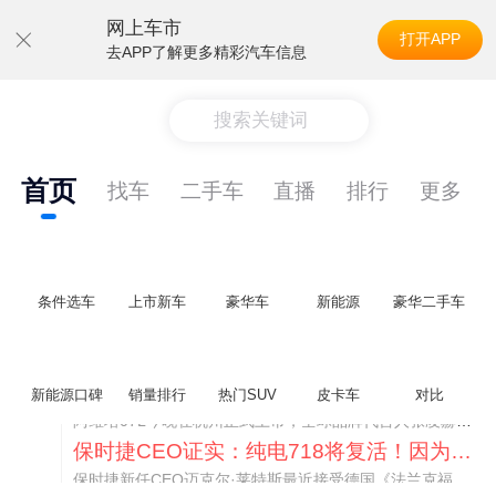
网上车市
打开APP
去APP了解更多精彩汽车信息
搜索关键词
首页
找车
二手车
直播
排行
更多
条件选车
上市新车
豪华车
新能源
豪华二手车
阿维塔07L限时权益价21.99万起，张凌赫成首位车主
新能源口碑
销量排行
热门SUV
皮卡车
对比
阿维塔07L今晚在杭州正式上市，全球品牌代言人张凌赫现场提车，成为这台车的第一位主人。三个版本：Elite纯电版22.99万，Max+后驱纯电版24.99万，Ultra三电机四驱版27.99万。
保时捷CEO证实：纯电718将复活！因为奥迪需要
保时捷新任CEO迈克尔·莱特斯最近接受德国《法兰克福汇报》采访，直接给纯电718项目吃了颗定心丸。之前外界传得沸沸扬扬，说这个项目可能推迟甚至取消，现在CEO亲自出面澄清：“关于电动718，我们已经得出结论，将会打造这款车型，因为这是经济上的最佳解决方案，也会是一款非常出色的汽车。”