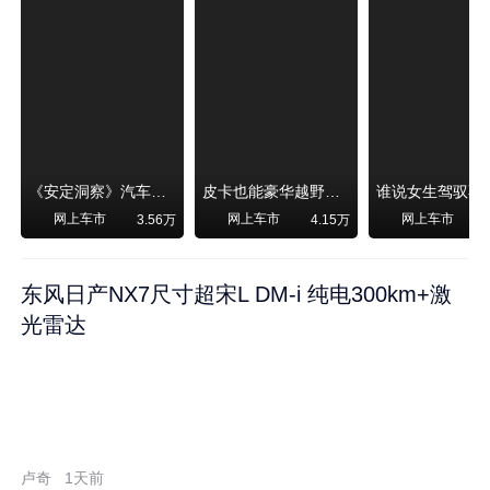
《安定洞察》汽车烧不烧油，和石油安全无关！
皮卡也能豪华越野！纵横F700上市，限时卖29.99万起
网上车市
网上车市
网上车市
3.56万
4.15万
东风日产NX7尺寸超宋L DM-i 纯电300km+激
光雷达
卢奇
1天前