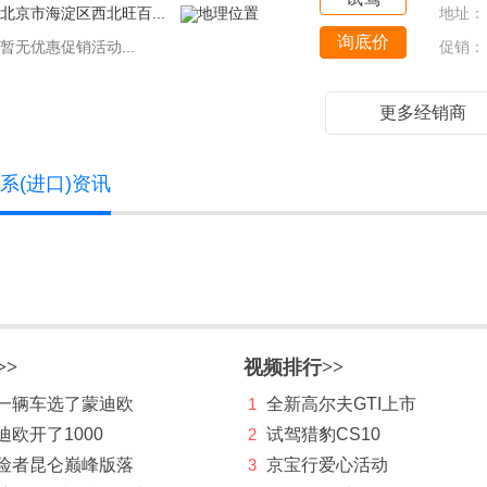
北京市海淀区西北旺百...
地址：
询底价
暂无优惠促销活动...
促销：
更多经销商
系(进口)资讯
>>
视频排行>>
第一辆车选了蒙迪欧
1
全新高尔夫GTI上市
迪欧开了1000
2
试驾猎豹CS10
探险者昆仑巅峰版落
3
京宝行爱心活动