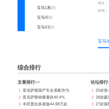
地址：
宝马1系
(0)
促销：
宝马i5
(6)
宝马X3
(5)
宝马5系新能源
(0)
宝马3
宝马X2
(0)
宝马i3
(3)
宝马X5
(4)
综合排行
宝马iX1
(4)
文章排行>>
论坛排行
宝马2系
(2)
1
雷克萨斯国产车全系配华为
1
25岁
宝马(进口)
2
雷克萨斯销量暴跌40.4%
2
26款蒙
3
丰田普拉多新版44.98万起
3
27款
宝马7系
(17)