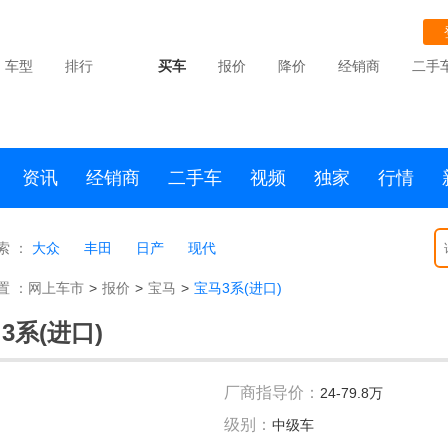
车型
排行
买车
报价
降价
经销商
二手
资讯
经销商
二手车
视频
独家
行情
索 ：
大众
丰田
日产
现代
置 ：
网上车市
>
报价
>
宝马
>
宝马3系(进口)
3系(进口)
厂商指导价：
24-79.8万
级别：
中级车