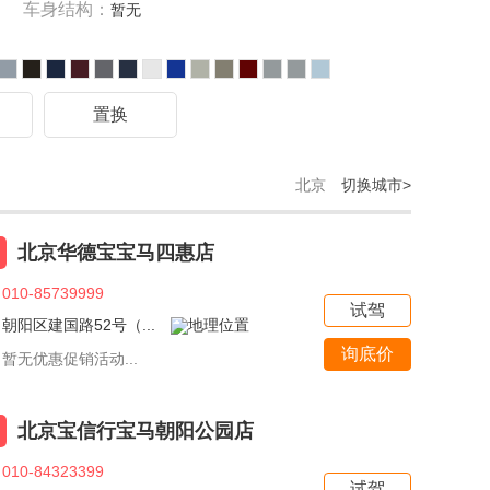
车身结构：
暂无
驾
置换
北京
切换城市>
北京华德宝宝马四惠店
010-85739999
试驾
朝阳区建国路52号（...
询底价
暂无优惠促销活动...
北京宝信行宝马朝阳公园店
010-84323399
试驾