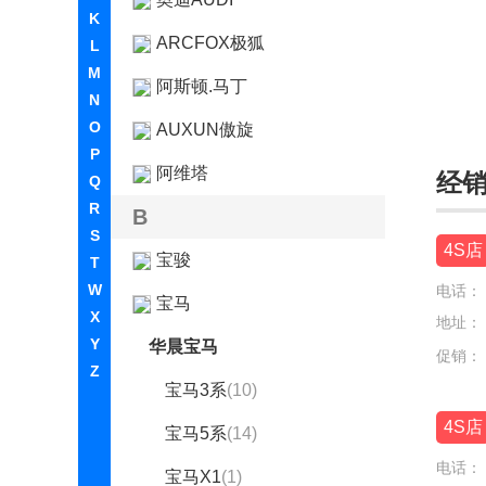
K
ARCFOX极狐
L
M
阿斯顿.马丁
N
O
AUXUN傲旋
P
阿维塔
经
Q
R
B
S
4S店
宝骏
T
W
电话：
宝马
X
地址：
Y
华晨宝马
促销：
Z
宝马3系
(10)
4S店
宝马5系
(14)
电话：
宝马X1
(1)