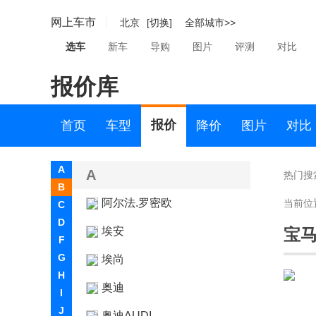
网上车市
北京
[切换]
全部城市>>
选车
新车
导购
图片
评测
对比
报价库
报价
首页
车型
降价
图片
对比
A
A
热门搜
B
阿尔法.罗密欧
当前位
C
D
埃安
宝马
F
G
埃尚
H
奥迪
I
J
奥迪AUDI