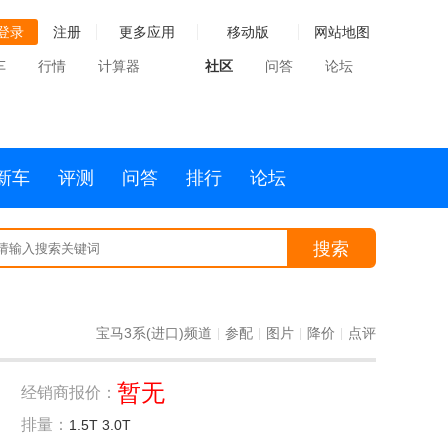
登录
注册
更多应用
移动版
网站地图
车
行情
计算器
社区
问答
论坛
新车
评测
问答
排行
论坛
搜索
宝马3系(进口)频道
参配
图片
降价
点评
|
|
|
|
暂无
经销商报价：
排量：
1.5T 3.0T