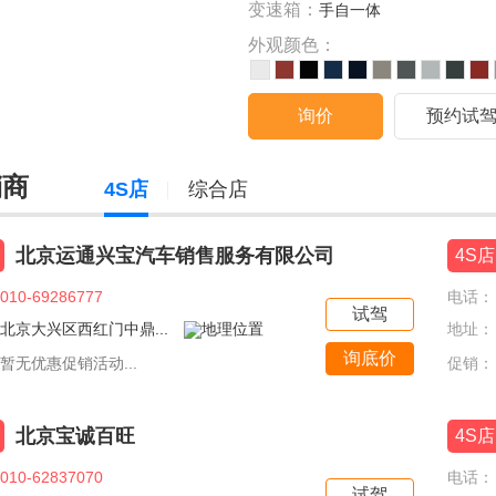
变速箱：
手自一体
外观颜色：
询价
预约试
销商
4S店
综合店
北京运通兴宝汽车销售服务有限公司
4S店
010-69286777
电话：
试驾
北京大兴区西红门中鼎...
地址：
询底价
暂无优惠促销活动...
促销：
北京宝诚百旺
4S店
010-62837070
电话：
试驾