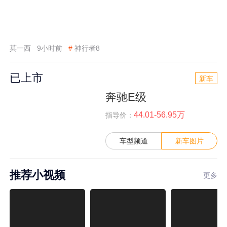
莫一西
9小时前
#
神行者8
已上市
新车
奔驰E级
44.01-56.95万
指导价：
车型频道
新车图片
推荐小视频
更多