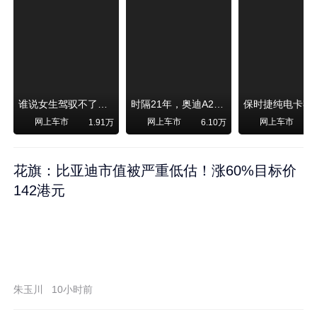
谁说女生驾驭不了大SUV？看我开问界M6驰骋坝上草原！
时隔21年，奥迪A2强势归来！
网上车市
网上车市
网上车市
1.91万
6.10万
1
花旗：比亚迪市值被严重低估！涨60%目标价
142港元
朱玉川
10小时前