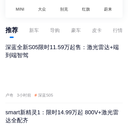
MINI
大众
别克
红旗
蔚来
推荐
新车
导购
豪车
皮卡
行情
深蓝全新S05限时11.59万起售：激光雷达+端
到端智驾
卢奇
3小时前
#
深蓝S05
smart新精灵1：限时14.99万起 800V+激光雷
达全配齐