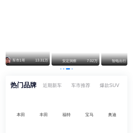
阿斯顿·马丁退出北京市场 三家门店全部关闭
曾在北京坐拥多家授权网点、稳居华北超豪华汽车市场重要一席的阿斯顿·马丁，如今彻底走完了在北京新车零售的全部征程。
不要伤了余承东的心！不内卷价格的华为，弥足珍贵！
纵观鸿蒙智行一路走来的发展路径，很难得地走出了一条和当下车市截然不同的道路：不靠降价走量、不参与低端价格厮杀，始终以技术迭代、架构创新、智能化体验升级、整车品质突破作为核心驱动力，稳步实现产品价值向上、品牌价格带稳步攀升。
万
智电出行
8.54万
智电出行
8.18万
智电出行
热门品牌
近期新车
车市推荐
爆款SUV
本田
丰田
福特
宝马
奥迪