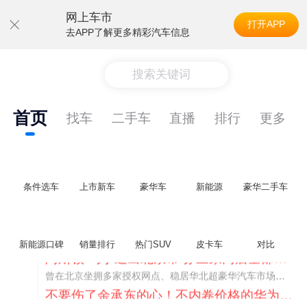
网上车市
打开APP
去APP了解更多精彩汽车信息
搜索关键词
首页
找车
二手车
直播
排行
更多
条件选车
上市新车
豪华车
新能源
豪华二手车
新能源口碑
销量排行
热门SUV
皮卡车
对比
不要伤了余承东的心！不内卷价格的华为，弥足珍贵！
纵观鸿蒙智行一路走来的发展路径，很难得地走出了一条和当下车市截然不同的道路：不靠降价走量、不参与低端价格厮杀，始终以技术迭代、架构创新、智能化体验升级、整车品质突破作为核心驱动力，稳步实现产品价值向上、品牌价格带稳步攀升。