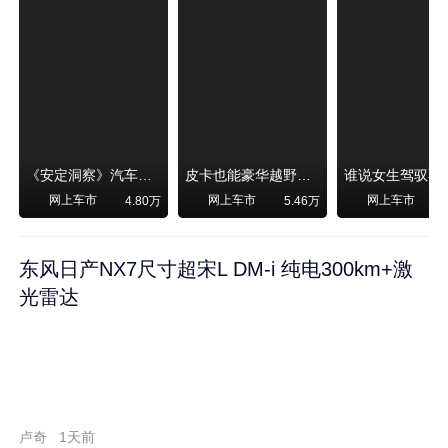
《安定洞察》汽车烧不烧油，和石油安全无关！
皮卡也能豪华越野！纵横F700上市，限时卖29.99万起
网上车市
网上车市
网上车市
4.80万
5.46万
东风日产NX7尺寸超宋L DM-i 纯电300km+激
光雷达
卢奇
1天前