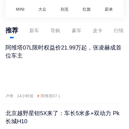
MINI
大众
别克
红旗
蔚来
推荐
新车
导购
豪车
皮卡
行情
阿维塔07L限时权益价21.99万起，张凌赫成首
位车主
卢奇
14小时前
#
阿维塔07 L
北京越野星钽5X来了：车长5米多+双动力 Pk
长城H10