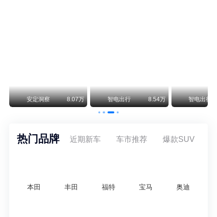
保时捷CEO证实：纯电718将复活！因为奥迪需要
保时捷新任CEO迈克尔·莱特斯最近接受德国《法兰克福汇报》采访，直接给纯电718项目吃了颗定心丸。之前外界传得沸沸扬扬，说这个项目可能推迟甚至取消，现在CEO亲自出面澄清：“关于电动718，我们已经得出结论，将会打造这款车型，因为这是经济上的最佳解决方案，也会是一款非常出色的汽车。”
阿维塔07L限时权益价21.99万起，张凌赫成首位车主
阿维塔07L今晚在杭州正式上市，全球品牌代言人张凌赫现场提车，成为这台车的第一位主人。三个版本：Elite纯电版22.99万，Max+后驱纯电版24.99万，Ultra三电机四驱版27.99万。
万
安定洞察
8.07万
智电出行
8.54万
智电出行
热门品牌
近期新车
车市推荐
爆款SUV
本田
丰田
福特
宝马
奥迪