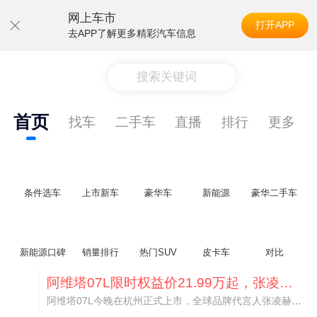
网上车市
打开APP
去APP了解更多精彩汽车信息
搜索关键词
首页
找车
二手车
直播
排行
更多
条件选车
上市新车
豪华车
新能源
豪华二手车
新能源口碑
销量排行
热门SUV
皮卡车
对比
阿维塔07L限时权益价21.99万起，张凌赫成首位车主
阿维塔07L今晚在杭州正式上市，全球品牌代言人张凌赫现场提车，成为这台车的第一位主人。三个版本：Elite纯电版22.99万，Max+后驱纯电版24.99万，Ultra三电机四驱版27.99万。