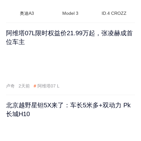
奥迪A3
Model 3
ID.4 CROZZ
阿维塔07L限时权益价21.99万起，张凌赫成首
位车主
卢奇
2天前
#
阿维塔07 L
北京越野星钽5X来了：车长5米多+双动力 Pk
长城H10