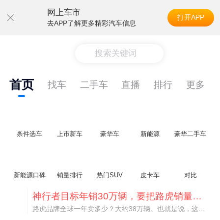
网上车市
打开APP
去APP了解更多精彩汽车信息
搜索关键词
首页
找车
二手车
直播
排行
更多
条件选车
上市新车
豪华车
新能源
豪华二手车
新能源口碑
销量排行
热门SUV
皮卡车
对比
神行者目标年销30万辆，要把路虎销量翻倍
路虎品牌全球一年卖多少？大约38万辆。也就是说，这个刚复活的新能源品牌，目标是干到路虎全球销量的八成。如果真能跑到30万辆，两者加起来就是68万辆——比现在路虎单独的数字，翻了接近一倍！说“再造一个路虎”，真不夸张。