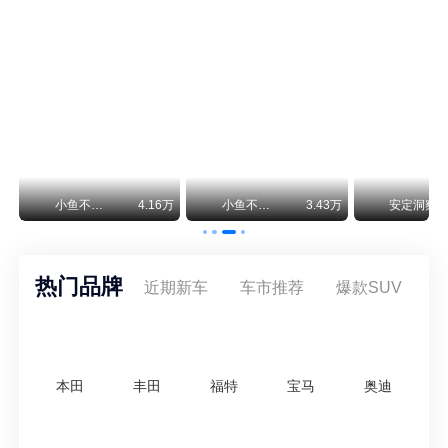
保时捷CEO证实：纯电718将复活！因为奥迪需要
保时捷新任CEO迈克尔·莱特斯最近接受德国《法兰克福汇报》采访，直接给纯电718项目吃了颗定心丸。之前外界传得沸沸扬扬，说这个项目可能推迟甚至取消，现在CEO亲自出面澄清：“关于电动718，我们已经得出结论，将会打造这款车型，因为这是经济上的最佳解决方案，也会是一款非常出色的汽车。”
神行者目标年销30万辆，要把路虎销量翻倍
路虎品牌全球一年卖多少？大约38万辆。也就是说，这个刚复活的新能源品牌，目标是干到路虎全球销量的八成。如果真能跑到30万辆，两者加起来就是68万辆——比现在路虎单独的数字，翻了接近一倍！说“再造一个路虎”，真不夸张。
万
小鱼不刹车
4.16万
小鱼不刹车
3.43万
安定洞察
热门品牌
近期新车
车市推荐
爆款SUV
本田
丰田
福特
宝马
奥迪