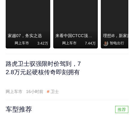
家越07，务实之选
来看中国CTCC顶级赛事艾瑞泽8 pro赛车如何脱颖而出
网上车市
网上车市
智电出行
3.42万
7.44万
路虎卫士驭强限时价驾到，7
2.8万元起硬核传奇即刻拥有
网上车市
16小时前
#
卫士
车型推荐
推荐