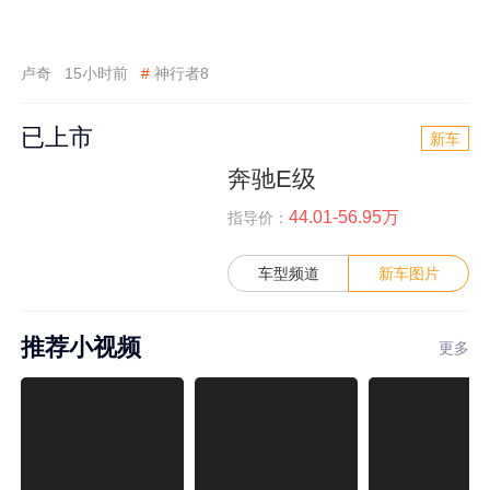
卢奇
15小时前
#
神行者8
已上市
新车
奔驰E级
44.01-56.95万
指导价：
车型频道
新车图片
推荐小视频
更多