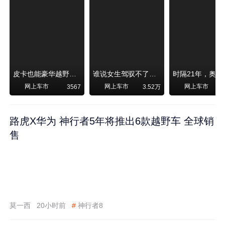
皮卡也能豪华越野！纵横F700上市，限时卖29.99万起
谁说女生驾驭不了大SUV？看我开问界M6驰骋坝上草原！
网上车市
网上车市
网上车市
3567
3.52万
路虎X华为 神行者5年将推出6款越野车 全球销
售
莫一西
20小时前
#
神行者8