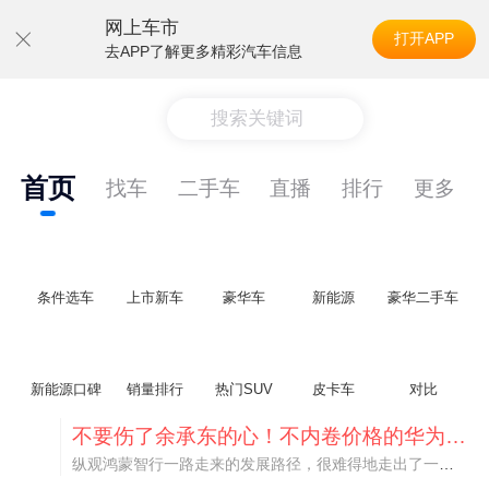
网上车市
打开APP
去APP了解更多精彩汽车信息
搜索关键词
首页
找车
二手车
直播
排行
更多
条件选车
上市新车
豪华车
新能源
豪华二手车
新能源口碑
销量排行
热门SUV
皮卡车
对比
不要伤了余承东的心！不内卷价格的华为，弥足珍贵！
纵观鸿蒙智行一路走来的发展路径，很难得地走出了一条和当下车市截然不同的道路：不靠降价走量、不参与低端价格厮杀，始终以技术迭代、架构创新、智能化体验升级、整车品质突破作为核心驱动力，稳步实现产品价值向上、品牌价格带稳步攀升。