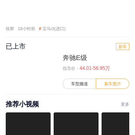
徐辉
18小时前
#
宝马i3(进口)
已上市
新车
奔驰E级
44.01-56.95万
指导价：
车型频道
新车图片
推荐小视频
更多