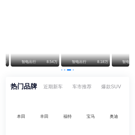
阿斯顿·马丁退出北京市场 三家门店全部关闭
曾在北京坐拥多家授权网点、稳居华北超豪华汽车市场重要一席的阿斯顿·马丁，如今彻底走完了在北京新车零售的全部征程。
不要伤了余承东的心！不内卷价格的华为，弥足珍贵！
纵观鸿蒙智行一路走来的发展路径，很难得地走出了一条和当下车市截然不同的道路：不靠降价走量、不参与低端价格厮杀，始终以技术迭代、架构创新、智能化体验升级、整车品质突破作为核心驱动力，稳步实现产品价值向上、品牌价格带稳步攀升。
万
智电出行
8.54万
智电出行
8.18万
智电出行
热门品牌
近期新车
车市推荐
爆款SUV
本田
丰田
福特
宝马
奥迪