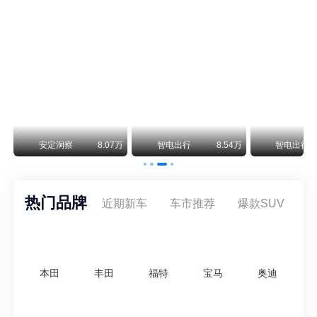
smart精灵2实拍：车长2米76轴距1米87，车重1.1吨
smart fortwo的纯电继任者终于有实车了。smart精灵2号出现在工信部最新一批申报目录中，外观和概念车几乎一模一样，量产还原度相当高。
美国花旗：奇瑞市值被严重低估！预计36港元/股
近期美国权威投行花旗再度发布研报，坚定维持奇瑞汽车（09973.HK）买入评级，将其合理目标价定格在36港元/股。对照公司最新25.46港元的二级市场现价，这一目标价意味着股价存在41.4%的可观上行空间，花旗直言，当前资本市场受短期市场情绪、国内车市价格战扰动，明显低估了奇瑞长期价值与全球化成长潜力。
万
安定洞察
8.07万
智电出行
8.54万
智电出行
热门品牌
近期新车
车市推荐
爆款SUV
本田
丰田
福特
宝马
奥迪