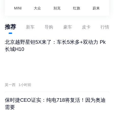
MINI
大众
别克
红旗
蔚来
推荐
新车
导购
豪车
皮卡
行情
北京越野星钽5X来了：车长5米多+双动力 Pk
长城H10
莫一西
1小时前
保时捷CEO证实：纯电718将复活！因为奥迪
需要