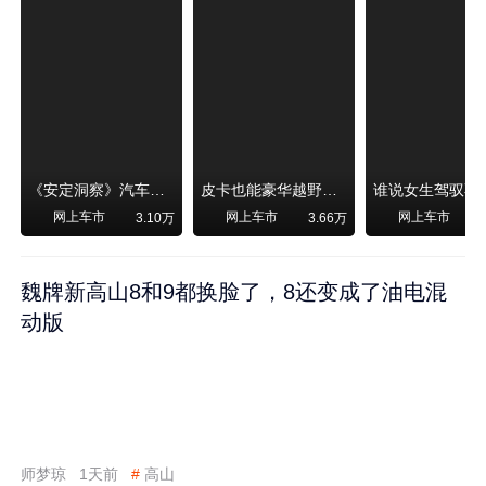
《安定洞察》汽车烧不烧油，和石油安全无关！
皮卡也能豪华越野！纵横F700上市，限时卖29.99万起
网上车市
网上车市
网上车市
3.10万
3.66万
魏牌新高山8和9都换脸了，8还变成了油电混
动版
师梦琼
1天前
#
高山