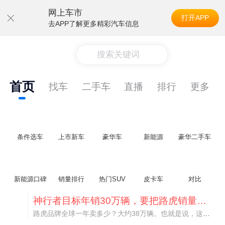
网上车市
打开APP
去APP了解更多精彩汽车信息
搜索关键词
首页
找车
二手车
直播
排行
更多
条件选车
上市新车
豪华车
新能源
豪华二手车
新能源口碑
销量排行
热门SUV
皮卡车
对比
神行者目标年销30万辆，要把路虎销量翻倍
路虎品牌全球一年卖多少？大约38万辆。也就是说，这个刚复活的新能源品牌，目标是干到路虎全球销量的八成。如果真能跑到30万辆，两者加起来就是68万辆——比现在路虎单独的数字，翻了接近一倍！说“再造一个路虎”，真不夸张。