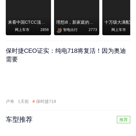
来看中国CTCC顶级赛事艾瑞泽8 pro赛车如何脱颖而出
理想i8，新家庭的刚需
网上车市
智电出行
网上车市
2856
2773
保时捷CEO证实：纯电718将复活！因为奥迪
需要
卢奇
1天前
#
保时捷718
车型推荐
推荐