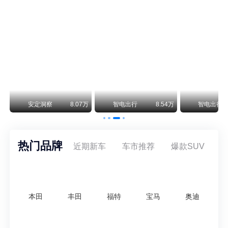
保时捷CEO证实：纯电718将复活！因为奥迪需要
保时捷新任CEO迈克尔·莱特斯最近接受德国《法兰克福汇报》采访，直接给纯电718项目吃了颗定心丸。之前外界传得沸沸扬扬，说这个项目可能推迟甚至取消，现在CEO亲自出面澄清：“关于电动718，我们已经得出结论，将会打造这款车型，因为这是经济上的最佳解决方案，也会是一款非常出色的汽车。”
神行者目标年销30万辆，要把路虎销量翻倍
路虎品牌全球一年卖多少？大约38万辆。也就是说，这个刚复活的新能源品牌，目标是干到路虎全球销量的八成。如果真能跑到30万辆，两者加起来就是68万辆——比现在路虎单独的数字，翻了接近一倍！说“再造一个路虎”，真不夸张。
万
安定洞察
8.07万
智电出行
8.54万
智电出行
热门品牌
近期新车
车市推荐
爆款SUV
本田
丰田
福特
宝马
奥迪