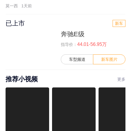
莫一西
1天前
已上市
新车
奔驰E级
44.01-56.95万
指导价：
车型频道
新车图片
推荐小视频
更多