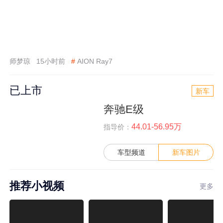
师梦琼
15小时前
#
AION Ray7
已上市
新车
奔驰E级
44.01-56.95万
指导价：
车型频道
新车图片
推荐小视频
更多