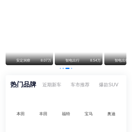
保时捷CEO证实：纯电718将复活！因为奥迪需要
保时捷新任CEO迈克尔·莱特斯最近接受德国《法兰克福汇报》采访，直接给纯电718项目吃了颗定心丸。之前外界传得沸沸扬扬，说这个项目可能推迟甚至取消，现在CEO亲自出面澄清：“关于电动718，我们已经得出结论，将会打造这款车型，因为这是经济上的最佳解决方案，也会是一款非常出色的汽车。”
阿维塔07L限时权益价21.99万起，张凌赫成首位车主
阿维塔07L今晚在杭州正式上市，全球品牌代言人张凌赫现场提车，成为这台车的第一位主人。三个版本：Elite纯电版22.99万，Max+后驱纯电版24.99万，Ultra三电机四驱版27.99万。
万
安定洞察
8.07万
智电出行
8.54万
智电出行
热门品牌
近期新车
车市推荐
爆款SUV
本田
丰田
福特
宝马
奥迪