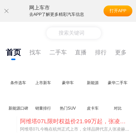
网上车市
打开APP
去APP了解更多精彩汽车信息
搜索关键词
首页
找车
二手车
直播
排行
更多
条件选车
上市新车
豪华车
新能源
豪华二手车
新能源口碑
销量排行
热门SUV
皮卡车
对比
阿维塔07L限时权益价21.99万起，张凌赫成首位车主
阿维塔07L今晚在杭州正式上市，全球品牌代言人张凌赫现场提车，成为这台车的第一位主人。三个版本：Elite纯电版22.99万，Max+后驱纯电版24.99万，Ultra三电机四驱版27.99万。