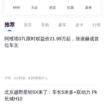
MINI
大众
别克
红旗
蔚来
推荐
新车
导购
豪车
皮卡
行情
阿维塔07L限时权益价21.99万起，张凌赫成首
位车主
卢奇
4小时前
#
阿维塔07 L
北京越野星钽5X来了：车长5米多+双动力 Pk
长城H10