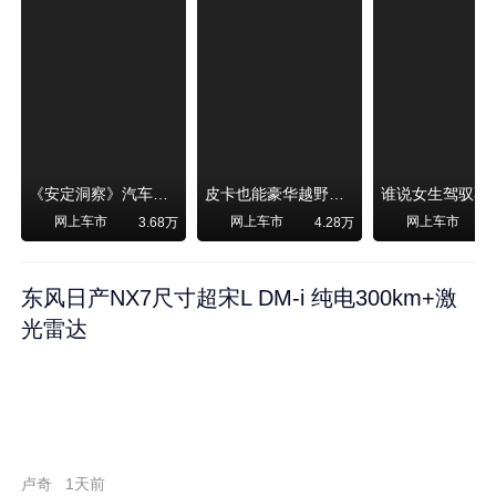
《安定洞察》汽车烧不烧油，和石油安全无关！
皮卡也能豪华越野！纵横F700上市，限时卖29.99万起
网上车市
网上车市
网上车市
3.68万
4.28万
东风日产NX7尺寸超宋L DM-i 纯电300km+激
光雷达
卢奇
1天前