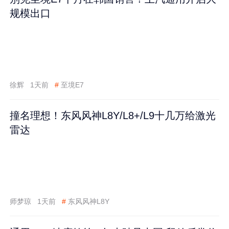
规模出口
徐辉
1天前
#
至境E7
撞名理想！东风风神L8Y/L8+/L9十几万给激光
雷达
师梦琼
1天前
#
东风风神L8Y