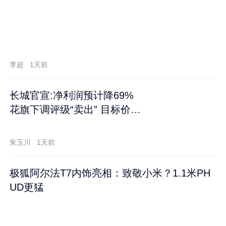
李超
1天前
长城官宣:净利润预计降69%
花旗下调评级“卖出” 目标价再
跌60%
朱玉川
1天前
极狐阿尔法T7内饰亮相：致敬小米？1.1米PH
UD更猛