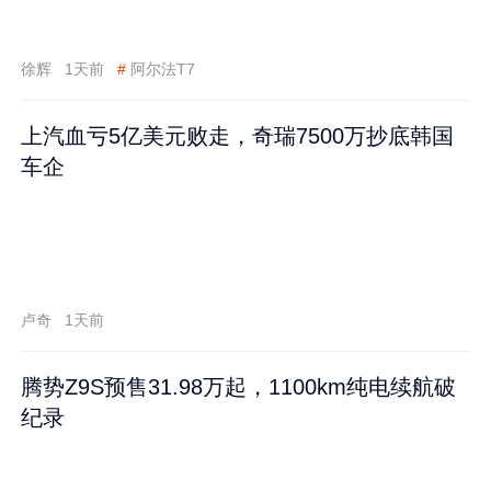
徐辉
1天前
#
阿尔法T7
上汽血亏5亿美元败走，奇瑞7500万抄底韩国
车企
卢奇
1天前
腾势Z9S预售31.98万起，1100km纯电续航破
纪录