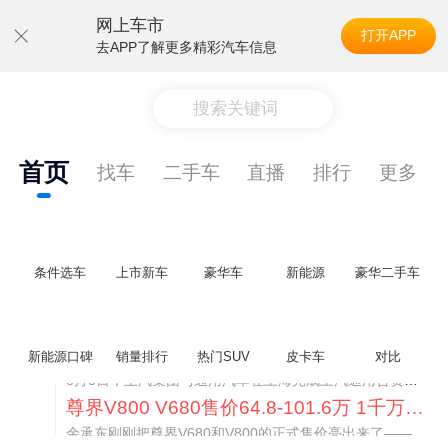
网上车市
打开APP
去APP了解更多精彩汽车信息
搜索关键词
首页
找车
二手车
直播
排行
更多
条件选车
上市新车
豪华车
新能源
豪华二手车
通用CEO缺席签约 3年未踏足中国 释放反常信号
新能源口碑
销量排行
热门SUV
皮卡车
对比
8月5日，上汽集团与通用汽车在上海完成上汽通用合资协议续约，合作周期一次性延长20年至2047年，这场关乎中美汽车标杆合资企业未来二十年走向的重磅签约仪式，备受全行业瞩目。
尊界V800 V680售价64.8-101.6万 1千万内最好的MPV
余承东刚刚把尊界V680和V800的正式售价亮出来了——64.8万起和76.6万起。对比预售时65-90万和80-120万的区间，起售价都往下调了一截，这个信号很明确：尊界想在百万级MPV市场尽快站稳脚跟。