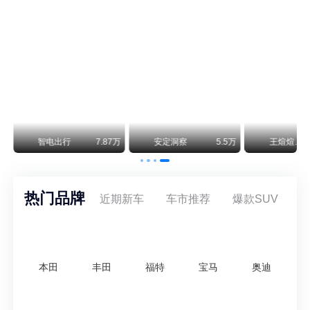
通用CEO缺席签约 3年未踏足中国 释放反常信号
8月5日，上汽集团与通用汽车在上海完成上汽通用合资协议续约，合作周期一次性延长20年至2047年，这场关乎中美汽车标杆合资企业未来二十年走向的重磅签约仪式，备受全行业瞩目。
万
智电出行
7.87万
安定洞察
5.5万
王煊煊的爱车日记
热门品牌
近期新车
车市推荐
爆款SUV
本田
丰田
福特
宝马
奥迪