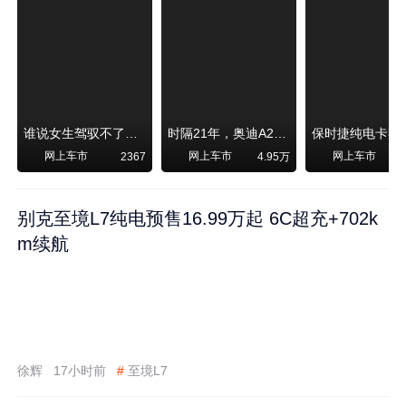
谁说女生驾驭不了大SUV？看我开问界M6驰骋坝上草原！
时隔21年，奥迪A2强势归来！
网上车市
网上车市
网上车市
2367
4.95万
1
别克至境L7纯电预售16.99万起 6C超充+702k
m续航
徐辉
17小时前
#
至境L7