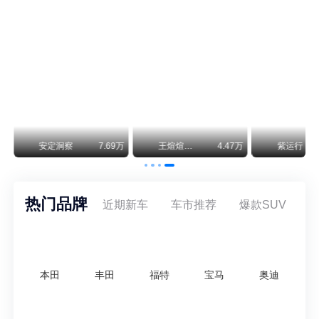
神行者目标年销30万辆，要把路虎销量翻倍
路虎品牌全球一年卖多少？大约38万辆。也就是说，这个刚复活的新能源品牌，目标是干到路虎全球销量的八成。如果真能跑到30万辆，两者加起来就是68万辆——比现在路虎单独的数字，翻了接近一倍！说“再造一个路虎”，真不夸张。
万
安定洞察
7.69万
王煊煊的爱车日记
4.47万
紫运行
热门品牌
近期新车
车市推荐
爆款SUV
本田
丰田
福特
宝马
奥迪