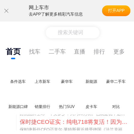
网上车市
打开APP
去APP了解更多精彩汽车信息
搜索关键词
首页
找车
二手车
直播
排行
更多
条件选车
上市新车
豪华车
新能源
豪华二手车
神行者目标年销30万辆，要把路虎销量翻倍
新能源口碑
销量排行
热门SUV
皮卡车
对比
路虎品牌全球一年卖多少？大约38万辆。也就是说，这个刚复活的新能源品牌，目标是干到路虎全球销量的八成。如果真能跑到30万辆，两者加起来就是68万辆——比现在路虎单独的数字，翻了接近一倍！说“再造一个路虎”，真不夸张。
保时捷CEO证实：纯电718将复活！因为奥迪需要
保时捷新任CEO迈克尔·莱特斯最近接受德国《法兰克福汇报》采访，直接给纯电718项目吃了颗定心丸。之前外界传得沸沸扬扬，说这个项目可能推迟甚至取消，现在CEO亲自出面澄清：“关于电动718，我们已经得出结论，将会打造这款车型，因为这是经济上的最佳解决方案，也会是一款非常出色的汽车。”