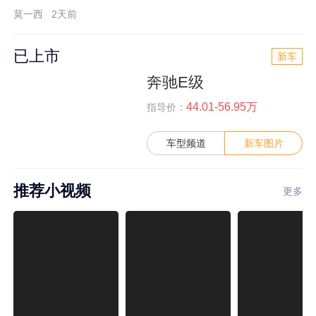
莫一西
2天前
已上市
新车
奔驰E级
44.01-56.95万
指导价：
车型频道
新车图片
推荐小视频
更多