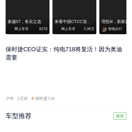
家越07，务实之选
来看中国CTCC顶级赛事艾瑞泽8 pro赛车如何脱颖而出
网上车市
网上车市
智电出行
8278
3.36万
保时捷CEO证实：纯电718将复活！因为奥迪
需要
卢奇
2天前
#
保时捷718
车型推荐
推荐