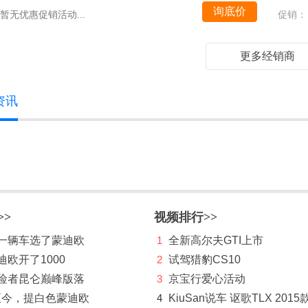
询底价
暂无优惠促销活动...
促销：
更多经销商
资讯
>>
视频排行>>
第一辆车选了蒙迪欧
1
全新高尔夫GTI上市
迪欧开了1000
2
试驾猎豹CS10
探险者昆仑巅峰版落
3
京宝行爱心活动
至今，提白色蒙迪欧
4
KiuSan说车 讴歌TLX 2015