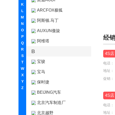
K
ARCFOX极狐
L
M
阿斯顿.马丁
N
O
AUXUN傲旋
经
P
阿维塔
Q
R
B
4S店
S
宝骏
T
电话：
W
地址：
宝马
X
促销：
Y
保时捷
Z
BEIJING汽车
4S店
北京汽车制造厂
电话：
地址：
北京越野