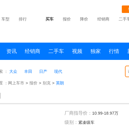
车型
排行
买车
报价
降价
经销商
二手
资讯
经销商
二手车
视频
独家
行情
索 ：
大众
丰田
日产
现代
置 ：
网上车市
>
报价
>
别克
>
英朗
朗
厂商指导价：
10.99-18.97万
级别：
紧凑级车