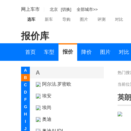
网上车市
北京
[切换]
全部城市>>
选车
新车
导购
图片
评测
对比
报价库
报价
首页
车型
降价
图片
对比
A
A
热门搜
B
阿尔法.罗密欧
当前位
C
D
埃安
英
F
G
埃尚
H
奥迪
I
J
奥迪AUDI