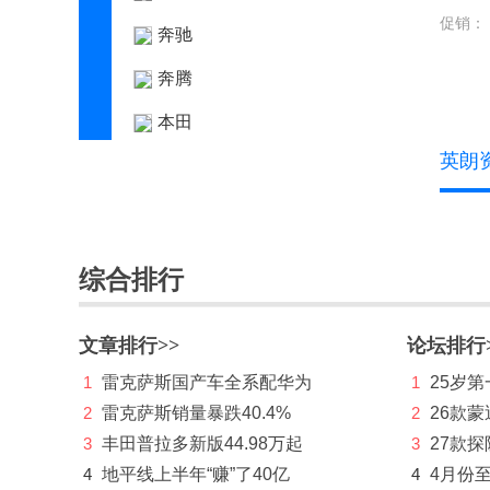
促销：
奔驰
奔腾
本田
英朗
标致
别克
别克
综合排行
君威
(0)
君越
(2)
文章排行>>
论坛排行
1
雷克萨斯国产车全系配华为
1
25岁
别克GL8
(12)
2
雷克萨斯销量暴跌40.4%
2
26款蒙
威朗Pro
(10)
3
丰田普拉多新版44.98万起
3
27款
微蓝6
(5)
4
地平线上半年“赚”了40亿
4
4月份