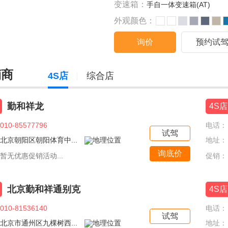
变速箱：
手自一体变速箱(AT)
外观颜色：
询价
预约试
销商
4S店
综合店
勤和祥龙
4S店
010-85577796
电话：
试驾
北京朝阳区朝阳体育中...
地址：
询底价
暂无优惠促销活动...
促销：
北京勤和祥通别克
4S店
010-81536140
电话：
试驾
北京市通州区九棵树西...
地址：