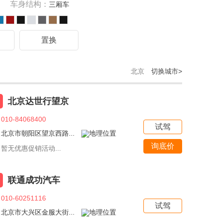
车身结构：
三厢车
驾
置换
北京
切换城市>
北京达世行望京
010-84068400
试驾
北京市朝阳区望京西路...
询底价
暂无优惠促销活动...
联通成功汽车
010-60251116
试驾
北京市大兴区金服大街...