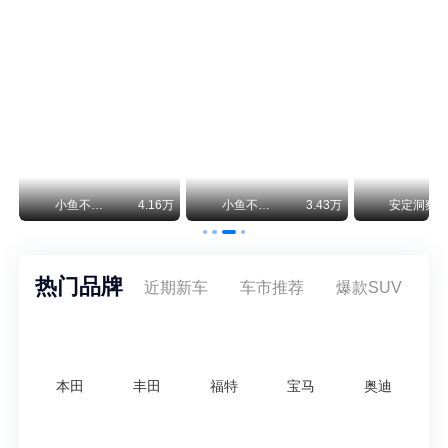
保时捷CEO证实：纯电718将复活！因为奥迪需要
保时捷新任CEO迈克尔·莱特斯最近接受德国《法兰克福汇报》采访，直接给纯电718项目吃了颗定心丸。之前外界传得沸沸扬扬，说这个项目可能推迟甚至取消，现在CEO亲自出面澄清：“关于电动718，我们已经得出结论，将会打造这款车型，因为这是经济上的最佳解决方案，也会是一款非常出色的汽车。”
神行者目标年销30万辆，要把路虎销量翻倍
路虎品牌全球一年卖多少？大约38万辆。也就是说，这个刚复活的新能源品牌，目标是干到路虎全球销量的八成。如果真能跑到30万辆，两者加起来就是68万辆——比现在路虎单独的数字，翻了接近一倍！说“再造一个路虎”，真不夸张。
万
小鱼不刹车
4.16万
小鱼不刹车
3.43万
安定洞察
热门品牌
近期新车
车市推荐
爆款SUV
本田
丰田
福特
宝马
奥迪