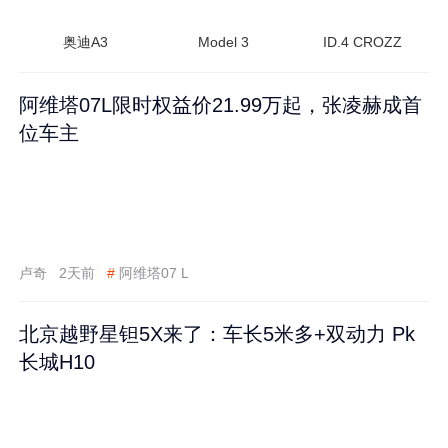
奥迪A3
Model 3
ID.4 CROZZ
阿维塔07L限时权益价21.99万起，张凌赫成首
位车主
卢奇
2天前
#
阿维塔07 L
北京越野星钽5X来了：车长5米多+双动力 Pk
长城H10