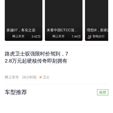
家越07，务实之选
来看中国CTCC顶级赛事艾瑞泽8 pro赛车如何脱颖而出
网上车市
网上车市
智电出行
3.42万
7.44万
路虎卫士驭强限时价驾到，7
2.8万元起硬核传奇即刻拥有
网上车市
16小时前
#
卫士
车型推荐
推荐