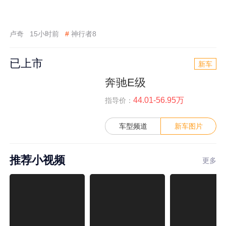
卢奇
15小时前
#
神行者8
已上市
新车
奔驰E级
44.01-56.95万
指导价：
车型频道
新车图片
推荐小视频
更多