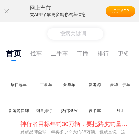
网上车市
打开APP
去APP了解更多精彩汽车信息
搜索关键词
首页
找车
二手车
直播
排行
更多
条件选车
上市新车
豪华车
新能源
豪华二手车
新能源口碑
销量排行
热门SUV
皮卡车
对比
神行者目标年销30万辆，要把路虎销量翻倍
路虎品牌全球一年卖多少？大约38万辆。也就是说，这个刚复活的新能源品牌，目标是干到路虎全球销量的八成。如果真能跑到30万辆，两者加起来就是68万辆——比现在路虎单独的数字，翻了接近一倍！说“再造一个路虎”，真不夸张。