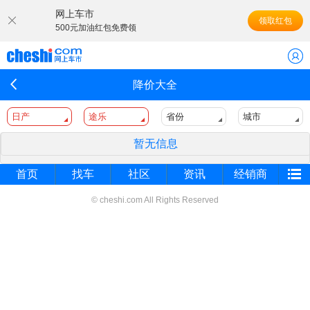
网上车市
领取红包
500元加油红包免费领
降价大全
日产
途乐
省份
城市
暂无信息
首页
找车
社区
资讯
经销商
© cheshi.com All Rights Reserved