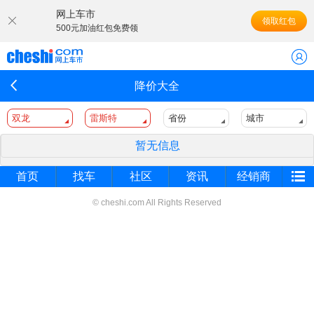
网上车市
领取红包
500元加油红包免费领
降价大全
双龙
雷斯特
省份
城市
暂无信息
首页
找车
社区
资讯
经销商
© cheshi.com All Rights Reserved