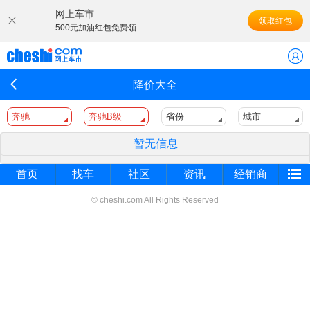
网上车市
领取红包
500元加油红包免费领
降价大全
奔驰
奔驰B级
省份
城市
暂无信息
首页
找车
社区
资讯
经销商
© cheshi.com All Rights Reserved