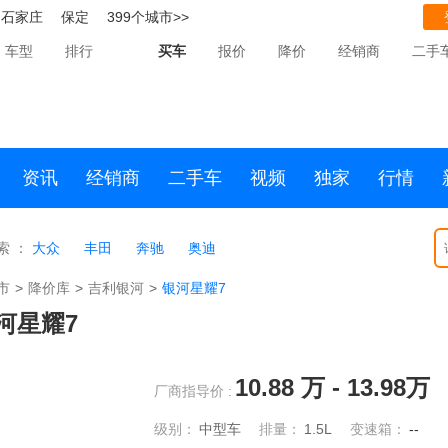
石家庄
保定
399个城市>>
车型
排行
买车
报价
降价
经销商
二手
资讯
经销商
二手车
视频
独家
行情
索 ：
大众
丰田
奔驰
奥迪
市
>
降价库
>
吉利银河
>
银河星耀7
河星耀7
10.88
万 -
13.98
万
厂商指导价 :
级别：
中型车
排量：
1.5L
变速箱：
--