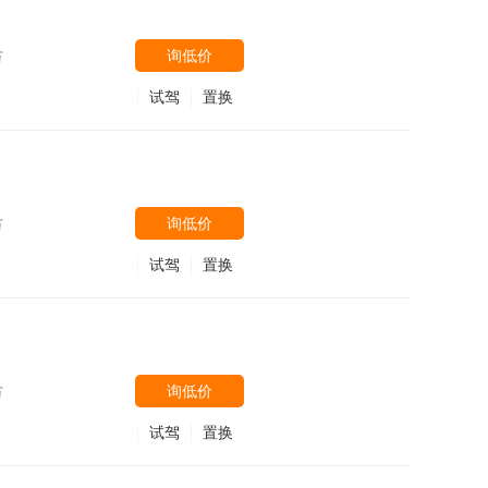
询低价
万
试驾
置换
询低价
万
试驾
置换
询低价
万
试驾
置换