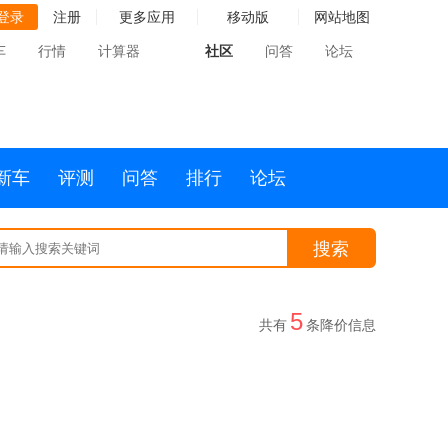
登录
注册
更多应用
移动版
网站地图
车
行情
计算器
社区
问答
论坛
新车
评测
问答
排行
论坛
搜索
5
共有
条降价信息