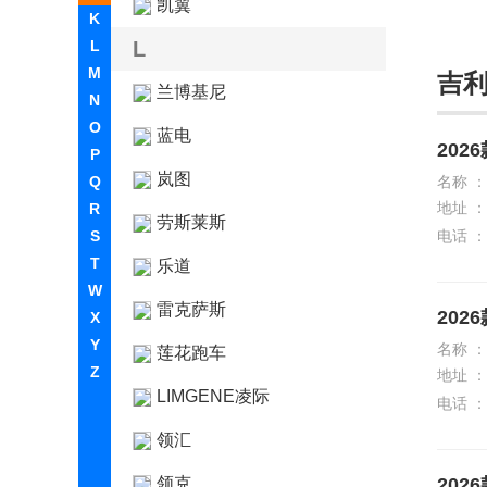
凯翼
K
L
L
M
吉
兰博基尼
N
O
蓝电
202
P
岚图
Q
名称 ：
地址 ：
R
劳斯莱斯
S
电话 ：
T
乐道
W
雷克萨斯
202
X
Y
名称 ：
莲花跑车
Z
地址 ：
LIMGENE凌际
电话 ：
领汇
领克
202