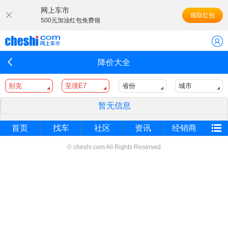
网上车市
领取红包
500元加油红包免费领
降价大全
别克
至境E7
省份
城市
暂无信息
首页
找车
社区
资讯
经销商
© cheshi.com All Rights Reserved