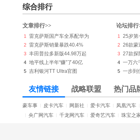
综合排行
长安凯程
长安欧尚
文章排行>>
论坛排行
1
雷克萨斯国产车全系配华为
1
25岁
长安汽车
2
雷克萨斯销量暴跌40.4%
2
26款蒙
长安启源
3
丰田普拉多新版44.98万起
3
27款
长安UNI
4
地平线上半年“赚”了40亿
4
一万六
5
吉利银河TT Ultra官图
5
一步到
长城（皮卡）
车驰汽车
友情链接
战略联盟
热门品
D
豪车事
皮卡汽车
网新社
爱卡汽车
凤凰汽车
|
|
|
|
|
道朗格
央广网汽车
千龙网汽车
爱奇艺汽车
珠宝之
|
|
|
|
大众
东风