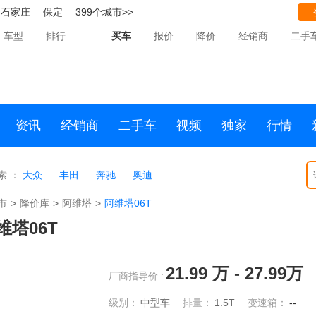
石家庄
保定
399个城市>>
车型
排行
买车
报价
降价
经销商
二手
资讯
经销商
二手车
视频
独家
行情
索 ：
大众
丰田
奔驰
奥迪
市
>
降价库
>
阿维塔
>
阿维塔06T
维塔06T
21.99
万 -
27.99
万
厂商指导价 :
级别：
中型车
排量：
1.5T
变速箱：
--