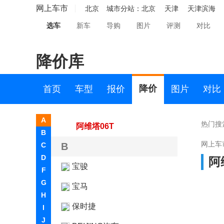
阿维塔
网上车市
北京
城市分站：
北京
天津
天津滨海
选车
新车
导购
图片
评测
对比
阿维塔科技
阿维塔11
降价库
阿维塔07
阿维塔12
降价
首页
车型
报价
图片
对比
阿维塔06
A
热门搜
阿维塔06T
B
网上车
C
B
D
阿
宝骏
F
G
宝马
H
保时捷
I
J