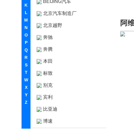
BEIJING汽车
K
L
北京汽车制造厂
M
阿
北京越野
N
O
奔驰
P
奔腾
Q
R
本田
S
T
标致
W
别克
X
Y
宾利
Z
比亚迪
博速
C