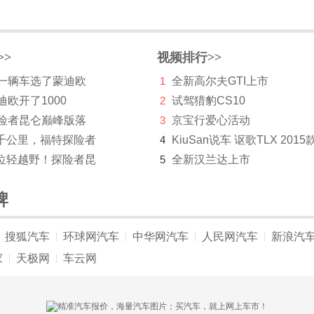
>>
视频排行>>
第一辆车选了蒙迪欧
1
全新高尔夫GTI上市
迪欧开了1000
2
试驾猎豹CS10
探险者昆仑巅峰版落
3
京宝行爱心活动
千公里，福特探险者
4
KiuSan说车 讴歌TLX 2015
位轻越野！探险者昆
5
全新汉兰达上市
牌
搜狐汽车
环球网汽车
中华网汽车
人民网汽车
新浪汽
|
|
|
|
家
天极网
车云网
|
|