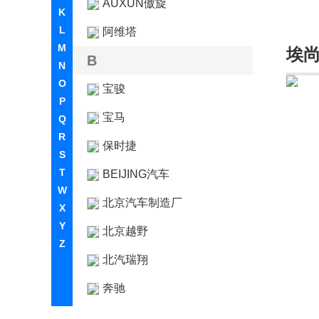
AUXUN傲旋
K
L
阿维塔
M
埃
B
N
O
宝骏
P
宝马
Q
R
保时捷
S
T
BEIJING汽车
W
北京汽车制造厂
X
Y
北京越野
Z
北汽瑞翔
奔驰
奔腾