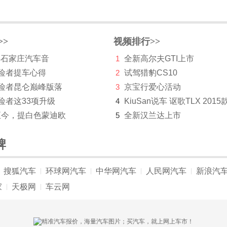
>>
视频排行>>
 年石家庄汽车音
1
全新高尔夫GTI上市
探险者提车心得
2
试驾猎豹CS10
探险者昆仑巅峰版落
3
京宝行爱心活动
险者这33项升级
4
KiuSan说车 讴歌TLX 2015
至今，提白色蒙迪欧
5
全新汉兰达上市
牌
搜狐汽车
环球网汽车
中华网汽车
人民网汽车
新浪汽
|
|
|
|
家
天极网
车云网
|
|