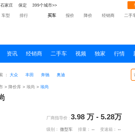
石家庄
保定
399个城市>>
车型
排行
买车
报价
降价
经销商
二手
资讯
经销商
二手车
视频
独家
行情
索 ：
大众
丰田
奔驰
奥迪
市
>
降价库
>
埃尚
>
埃尚
尚
3.98
万 -
5.28
万
厂商指导价 :
级别：
微型车
排量：
--
变速箱：
--