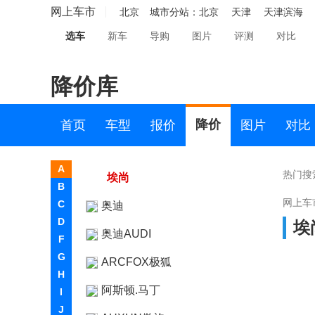
网上车市
北京
城市分站：
北京
天津
天津滨海
A
选车
新车
导购
图片
评测
对比
阿尔法.罗密欧
降价库
埃安
埃尚
降价
首页
车型
报价
图片
对比
五菱新能源
A
热门搜
埃尚
B
网上车
C
奥迪
D
埃
奥迪AUDI
F
G
ARCFOX极狐
H
阿斯顿.马丁
I
J