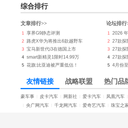
综合排行
本田
标致
文章排行>>
论坛排行
1
享界G9静态评测
1
2026
别克
2
路虎X华为将推出6款越野车
2
27款
宾利
3
宝马新世代i3在德国上市
3
27款
比亚迪
4
smart新精灵1限时14.99万
4
27款探
5
花旗:比亚迪被严重低估！
5
4月份
博速
C
友情链接
战略联盟
热门品
长安凯程
豪车事
皮卡汽车
网新社
爱卡汽车
凤凰汽车
|
|
|
|
|
长安跨越
央广网汽车
千龙网汽车
爱奇艺汽车
珠宝之
|
|
|
|
长安欧尚
长安汽车