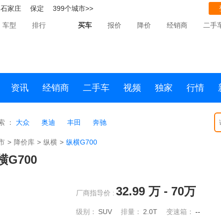
石家庄
保定
399个城市>>
车型
排行
买车
报价
降价
经销商
二手
资讯
经销商
二手车
视频
独家
行情
索 ：
大众
奥迪
丰田
奔驰
市
>
降价库
>
纵横
>
纵横G700
横G700
32.99
万 -
70
万
厂商指导价 :
级别：
SUV
排量：
2.0T
变速箱：
--