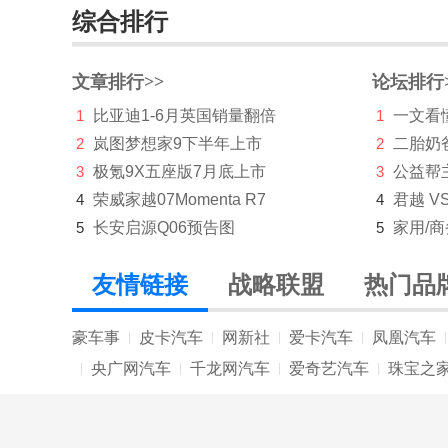
综合排行
文章排行>>
论坛排行
1
比亚迪1-6月英国销量翻倍
1
一文看懂
2
岚图梦想家9下半年上市
2
二胎奶
3
极氪9X五座版7月底上市
3
公益帮
4
荣威家越07Momenta R7
4
君越 V
5
长安启源Q06预告图
5
家用/
友情链接
战略联盟
热门品
豪车事
皮卡汽车
网新社
爱卡汽车
凤凰汽车
|
|
|
|
|
央广网汽车
千龙网汽车
爱奇艺汽车
珠宝之
|
|
|
|