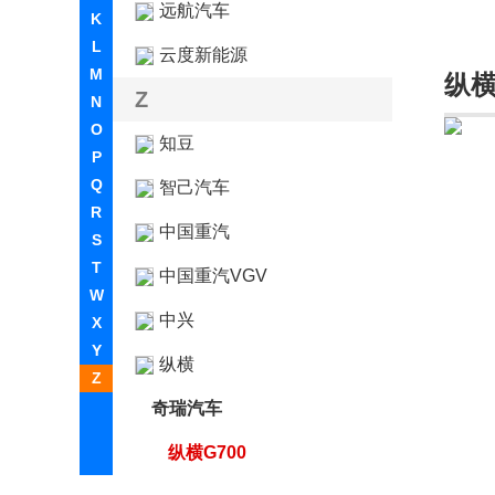
远航汽车
K
L
云度新能源
M
纵
Z
N
O
知豆
P
Q
智己汽车
R
中国重汽
S
T
中国重汽VGV
W
中兴
X
Y
纵横
Z
奇瑞汽车
纵横G700