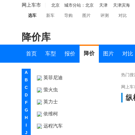
网上车市
雪佛兰
北京
城市分站：
北京
天津
天津滨海
选车
新车
导购
图片
评测
对比
雪铁龙
Y
降价库
仰望
降价
首页
车型
报价
图片
对比
烨
奕境
A
热门搜
英菲尼迪
B
网上车
C
萤火虫
D
纵
英力士
F
G
依维柯
H
I
远程汽车
J