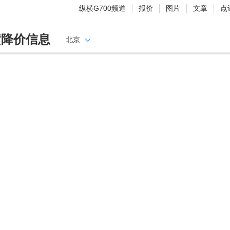
纵横G700频道
报价
图片
文章
点
横降价信息
北京