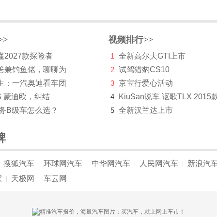
>>
视频排行>>
2027款探险者
1
全新高尔夫GTI上市
爸兼钓鱼佬，聊聊为
2
试驾猎豹CS10
主：一汽奥迪看车团
3
京宝行爱心活动
S 蒙迪欧，纠结
4
KiuSan说车 讴歌TLX 2015
商务B级车怎么选？
5
全新汉兰达上市
牌
搜狐汽车
环球网汽车
中华网汽车
人民网汽车
新浪汽
|
|
|
|
家
天极网
车云网
|
|