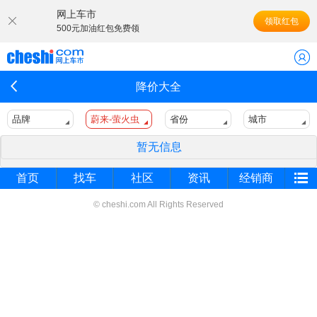
网上车市
领取红包
500元加油红包免费领
降价大全
品牌
蔚来-萤火虫
省份
城市
暂无信息
首页
找车
社区
资讯
经销商
© cheshi.com All Rights Reserved