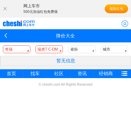
网上车市
领取红包
500元加油红包免费领
降价大全
奇瑞
瑞虎7 C-DM
省份
城市
暂无信息
首页
找车
社区
资讯
经销商
© cheshi.com All Rights Reserved