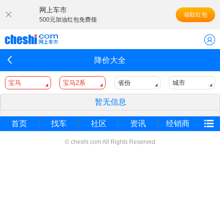
网上车市
领取红包
500元加油红包免费领
降价大全
宝马
宝马2系
省份
城市
暂无信息
首页
找车
社区
资讯
经销商
© cheshi.com All Rights Reserved