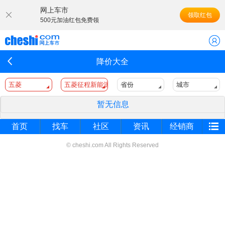
网上车市
领取红包
500元加油红包免费领
降价大全
五菱
五菱征程新能源
省份
城市
暂无信息
首页
找车
社区
资讯
经销商
© cheshi.com All Rights Reserved