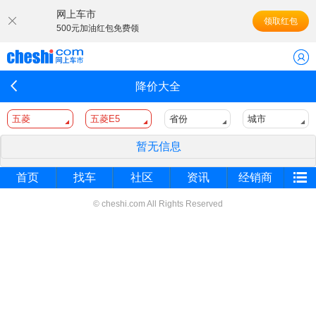
网上车市
领取红包
500元加油红包免费领
降价大全
五菱
五菱E5
省份
城市
暂无信息
首页
找车
社区
资讯
经销商
© cheshi.com All Rights Reserved