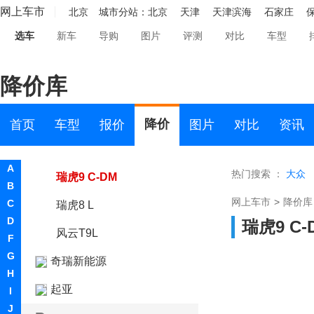
风云T6
网上车市
北京
城市分站：
北京
天津
天津滨海
石家庄
选车
新车
导购
图片
评测
对比
车型
风云A8L
瑞虎7 C-DM
降价库
风云T8
探索06 C-DM
降价
首页
车型
报价
图片
对比
资讯
风云T10
A
热门搜索 ：
大众
瑞虎9 C-DM
B
网上车市
>
降价库
C
瑞虎8 L
D
瑞虎9 C-
风云T9L
F
G
奇瑞新能源
H
起亚
I
J