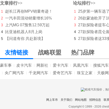
文章排行>>
论坛排行>>
萤火虫
1
赵长江再创MPV销量奇迹！
1
25岁第一辆车选
英力士
2
一汽丰田混动销量增长16%
2
26款蒙迪欧开了10
依维柯
3
上汽MG 07预售12.59万起
3
27款探险者提车
4
比亚迪机器人8月上岗
4
27款探险者昆仑
远程汽车
5
【问道有你 共赴新境】
5
27款探险者这33
远航汽车
友情链接
战略联盟
热门品牌
云度新能源
Z
豪车事
皮卡汽车
网新社
爱卡汽车
凤凰汽车
搜狐汽车
|
|
|
|
|
知豆
央广网汽车
千龙网汽车
爱奇艺汽车
珠宝之家
天极网
|
|
|
|
|
智己汽车
中国重汽
网上车市
关于我们
网站地图
招聘信息
联
中国重汽VGV
Copyright © 1999 -
2026 ches