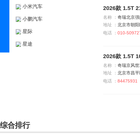
小米汽车
2026款 1.5T
名称 ：
奇瑞北京强
小鹏汽车
地址 ：
北京市朝阳
星际
电话 ：
010-50972
星途
2026款 1.5T
雪佛兰
名称 ：
奇瑞京风世
雪铁龙
地址 ：
北京市昌平
Y
电话 ：
84475931
仰望
烨
奕境
综合排行
英菲尼迪