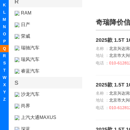
R
K
L
RAM
M
奇瑞降价
日产
N
O
荣威
2025款 1.5
P
瑞驰汽车
Q
名称 ：
北京兴达润
地址 ：
北京市大兴
R
瑞风汽车
S
电话 ：
010-61281
T
睿蓝汽车
W
S
2025款 1.5
X
Y
名称 ：
北京兴达润
沙龙汽车
Z
地址 ：
北京市大兴
尚界
电话 ：
010-61281
上汽大通MAXUS
深蓝
2025款 1.5