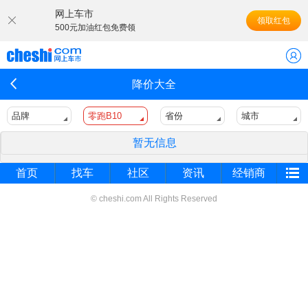
网上车市
领取红包
500元加油红包免费领
降价大全
品牌
零跑B10
省份
城市
暂无信息
首页
找车
社区
资讯
经销商
© cheshi.com All Rights Reserved