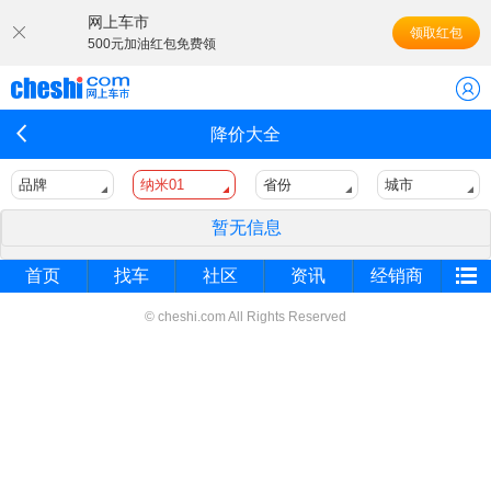
网上车市
领取红包
500元加油红包免费领
降价大全
品牌
纳米01
省份
城市
暂无信息
首页
找车
社区
资讯
经销商
© cheshi.com All Rights Reserved