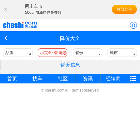
网上车市
领取红包
500元加油红包免费领
降价大全
品牌
坦克400新能源
省份
城市
暂无信息
首页
找车
社区
资讯
经销商
© cheshi.com All Rights Reserved