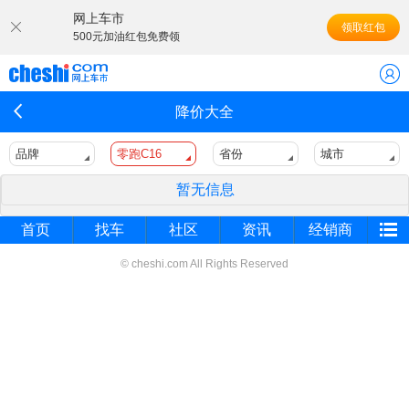
网上车市
领取红包
500元加油红包免费领
降价大全
品牌
零跑C16
省份
城市
暂无信息
首页
找车
社区
资讯
经销商
© cheshi.com All Rights Reserved