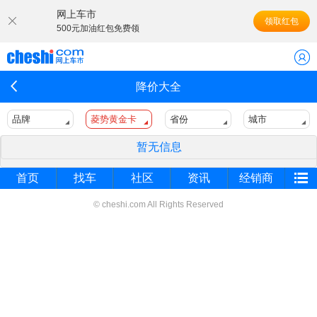
网上车市
领取红包
500元加油红包免费领
降价大全
品牌
菱势黄金卡
省份
城市
暂无信息
首页
找车
社区
资讯
经销商
© cheshi.com All Rights Reserved